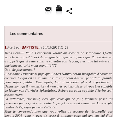
Les commentaires
1.
Posté par
BAPTISTE
le 14/05/2016 11:23
Tiens tiens!!!! Voilà Dennemont volant au secours de Virapoullé. Quelle
mouche le pique? Il sort de ses gonds uniquement parce que Robert Nativel
a rappelé que si cette caserne va enfin voir le jour, c est que lui même et l
ancienne majorité y ont travaillé???
Quoi de plus normal?
Ainsi donc, Dennemont juge que Robert Nativel serait incapable d'écrire un
courrier. Ce qui est en soi une insulte et je serai Nativel, je porterai plainte
pour injure public. Mais après, faut il accorder plus d importance à
Dennemont qu il n en mérite? A mon avis, oui monsieur: si vous êtes capable
de lâcher vos diarrhées épistolaires, Robert est aussi capable d'écrire seul
ses courriers.
La différence, monsieur, c'est que ceux qui ce jour, viennent poser les
premières pierres, ont voté contre le projet en conseil municipal. Les compte
rendus de l'époque peuvent l'attester.
Mais je comprends bien que vous voliez au secours de Virapoullé, car
depuis 2008, vous n avez de cesse d attaquer ceux qui avaient été élus.