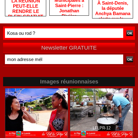
​Municipales à
​LA RÉUNION
​À Saint-Denis,
Saint-Pierre :
PEUT-ELLE
la députée
Jonathan
RENDRE LE
Anchya Bamana
Rivière
PLEIN GRATUIT
alerte sur la «
remercie les
?
double peine »
habitants après
vécue par
une campagne
Mayotte
de terrain
Newsletter GRATUITE
Images réunionnaises
LFLPR-36
LFLPR-12