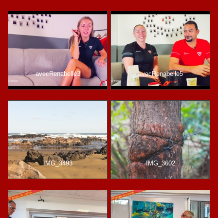
avecRenabelle3
avecRenabelle5
IMG_3493
IMG_3602