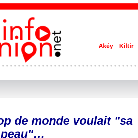
Akéy
Kiltir
rop de monde voulait "sa
peau"…