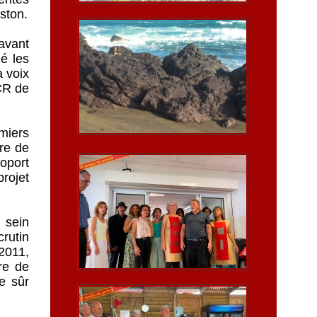
ston.
 avant
é les
a voix
PCR de
miers
ire de
roport
projet
u sein
rutin
 2011,
re de
e sûr