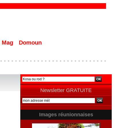
Mag
Domoun
Newsletter GRATUITE
Images réunionnaises