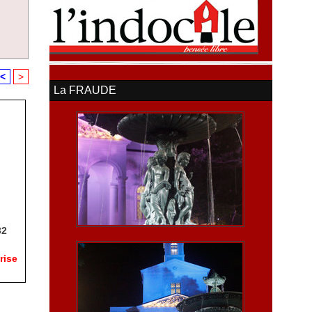
<
>
La FRAUDE
32
rise