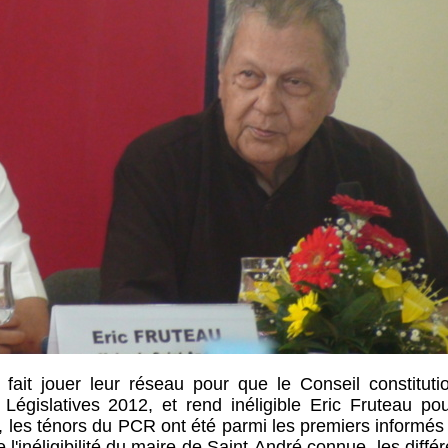
fait jouer leur réseau pour que le Conseil constitutio
gislatives 2012, et rend inéligible Eric Fruteau pou
, les ténors du PCR ont été parmi les premiers informés
 l'inéligibilité du maire de Saint-André connue, les diffé