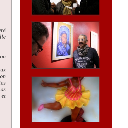
aré
lle
son
aux
son
ies
ias
 et