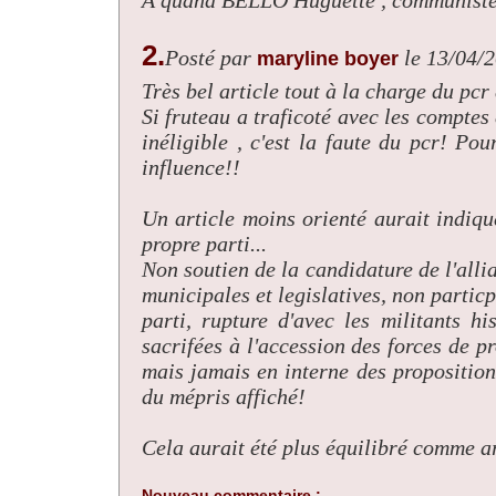
A quand BELLO Huguette , communiste d
2.
Posté par
le 13/04/
maryline boyer
Très bel article tout à la charge du pcr 
Si fruteau a traficoté avec les comptes e
inéligible , c'est la faute du pcr! Po
influence!!
Un article moins orienté aurait indiq
propre parti...
Non soutien de la candidature de l'all
municipales et legislatives, non partic
parti, rupture d'avec les militants h
sacrifées à l'accession des forces de p
mais jamais en interne des propositions
du mépris affiché!
Cela aurait été plus équilibré comme art
Nouveau commentaire :