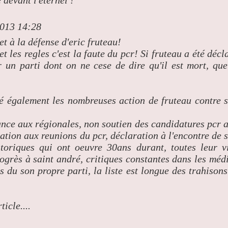
evant l'éternel !
2013 14:28
et à la défense d'eric fruteau!
t les regles c'est la faute du pcr! Si fruteau a été décl
ur un parti dont on ne cese de dire qu'il est mort, que
ué également les nombreuses action de fruteau contre 
iance aux régionales, non soutien des candidatures pcr 
pation aux reunions du pcr, déclaration à l'encontre de 
istoriques qui ont oeuvre 30ans durant, toutes leur v
rogrès à saint andré, critiques constantes dans les méd
 du son propre parti, la liste est longue des trahisons
icle....