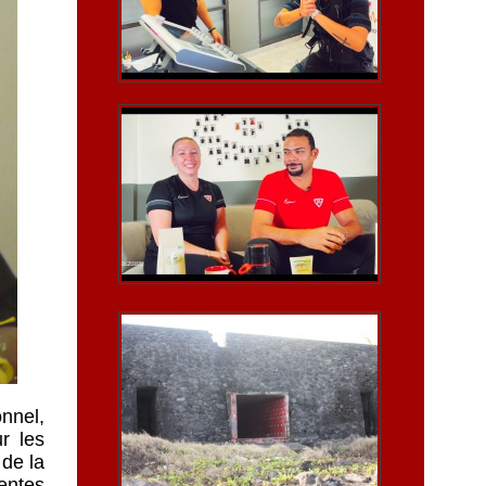
nnel,
r les
 de la
rentes