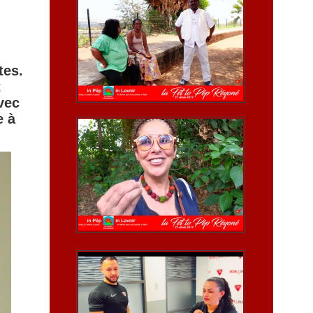
tes.
t
vec
e à