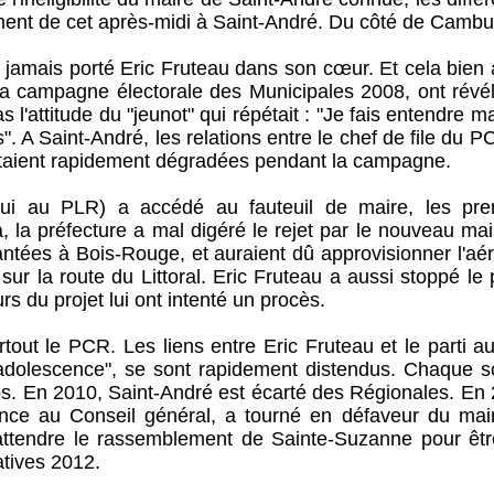
ement de cet après-midi à Saint-André. Du côté de Cambu
'a jamais porté Eric Fruteau dans son cœur. Et cela bien
La campagne électorale des Municipales 2008, ont révél
s l'attitude du "jeunot" qui répétait : "Je fais entendre m
. A Saint-André, les relations entre le chef de file du 
s'étaient rapidement dégradées pendant la campagne.
hui au PLR) a accédé au fauteuil de maire, les pre
, la préfecture a mal digéré le rejet par le nouveau ma
antées à Bois-Rouge, et auraient dû approvisionner l'aé
ur la route du Littoral. Eric Fruteau a aussi stoppé le 
rs du projet lui ont intenté un procès.
tout le PCR. Les liens entre Eric Fruteau et le parti a
 adolescence", se sont rapidement distendus. Chaque sc
amps. En 2010, Saint-André est écarté des Régionales. En
dence au Conseil général, a tourné en défaveur du mai
 attendre le rassemblement de Sainte-Suzanne pour êtr
atives 2012.