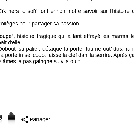
rs lo soîr" ont enrichi notre savoir sur l'histoire 
collèges pour partager sa passion.
rouge", histoire tragique qui a tant effrayé les marmail
ait d'elle .
 Dobout’ su palier, détaque la porte, tourne out’ dos, r
la porte in sèl coup, laisse la clef dan’ la serrire. Après ça
s z’âmes la pas gaingne suiv’ a ou."
Partager