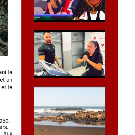
ant la
 et on
 et le
1950.
ers.
, aux