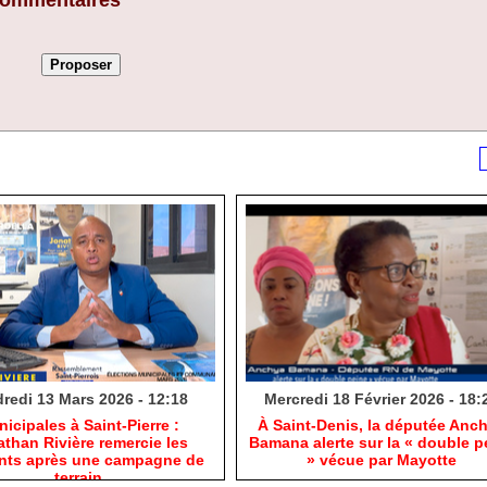
 commentaires
redi 13 Mars 2026 - 12:18
Mercredi 18 Février 2026 - 18:
nicipales à Saint-Pierre :
​À Saint-Denis, la députée Anc
than Rivière remercie les
Bamana alerte sur la « double p
ants après une campagne de
» vécue par Mayotte
terrain