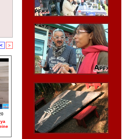
<
>
20
hya
eine