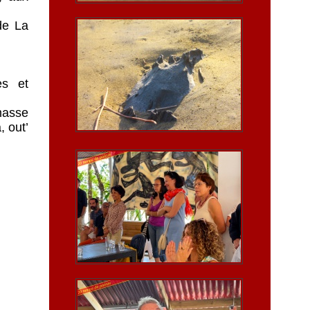
de La
les et
amasse
, out’