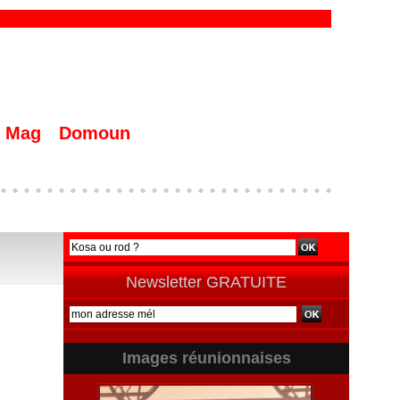
Mag
Domoun
Newsletter GRATUITE
Images réunionnaises