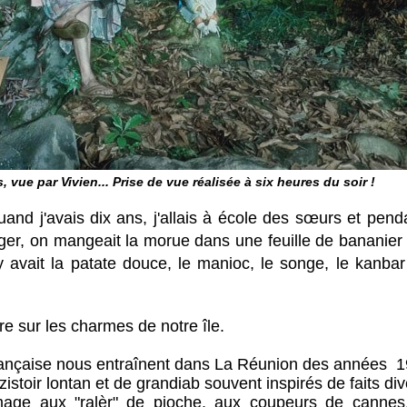
ue par Vivien... Prise de vue réalisée à six heures du soir !
and j'avais dix ans, j'allais à école des sœurs et pend
nger, on mangeait la morue dans une feuille de bananier
y avait la patate douce, le manioc, le songe, le kanbar
re sur les charmes de notre île.
 française nous entraînent dans La Réunion des années 
zistoir lontan et de grandiab souvent inspirés de faits div
e aux "ralèr" de pioche, aux coupeurs de cannes