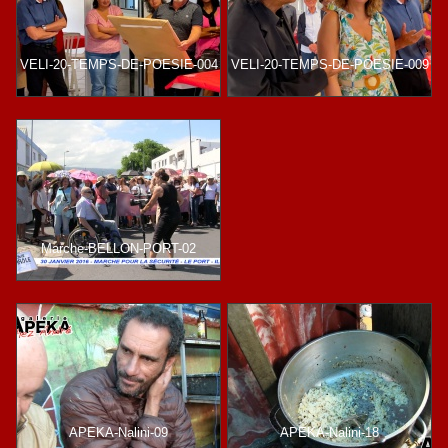
VELI-20-TEMPS-DE-POESIE-004
VELI-20-TEMPS-DE-POESIE-009
Marche-BELLON-PORT-02
APEKA-Nalini-09
APEKA-Nalini-18