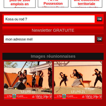
Possession
territoriale
emplois en
rétrograde en
unique : toute
danger
deuxième
autre prise de
division
position ne peut
être
qu'individuelle
Newsletter GRATUITE
Images réunionnaises
LFLPR-22
LFLPR-21