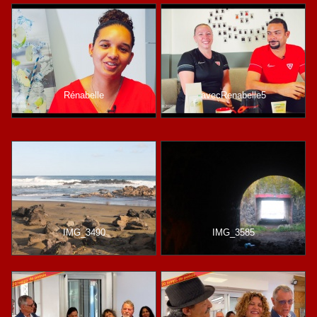
Rénabelle
avecRenabelle5
IMG_3490
IMG_3585