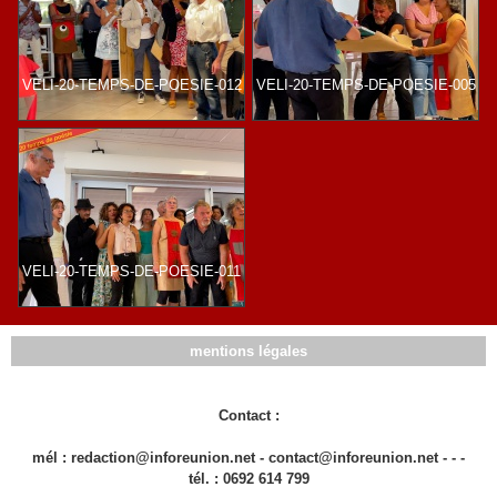
VELI-20-TEMPS-DE-POESIE-012
VELI-20-TEMPS-DE-POESIE-005
VELI-20-TEMPS-DE-POESIE-011
mentions légales
Contact :
mél : redaction@inforeunion.net - contact@inforeunion.net - - -
tél. : 0692 614 799