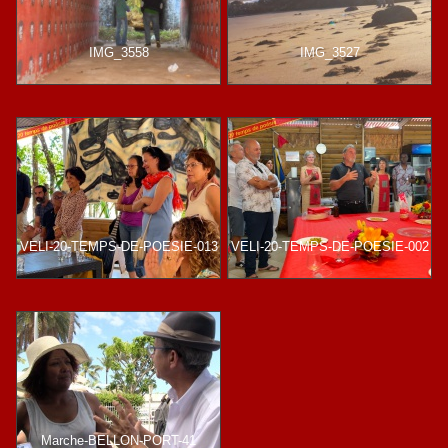
IMG_3558
IMG_3527
VELI-20-TEMPS-DE-POESIE-013
VELI-20-TEMPS-DE-POESIE-002
Marche-BELLON-PORT-41