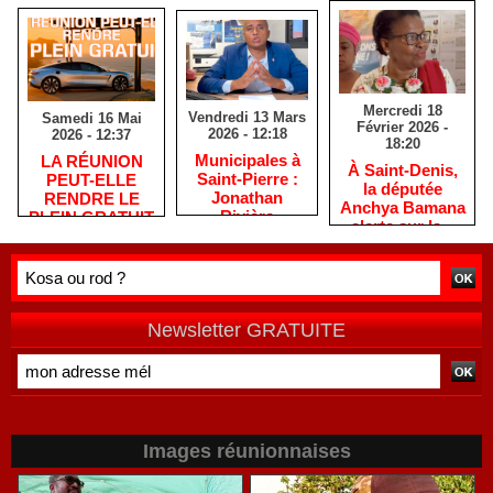
Mercredi 18
Vendredi 13 Mars
Samedi 16 Mai
Février 2026 -
2026 - 12:18
2026 - 12:37
18:20
​Municipales à
​LA RÉUNION
​À Saint-Denis,
Saint-Pierre :
PEUT-ELLE
la députée
Jonathan
RENDRE LE
Anchya Bamana
Rivière
PLEIN GRATUIT
alerte sur la «
remercie les
?
double peine »
habitants après
vécue par
une campagne
Mayotte
de terrain
Newsletter GRATUITE
Images réunionnaises