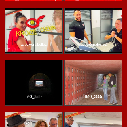
avecRenabelle1
avecRenabelle2
IMG_3587
IMG_3555