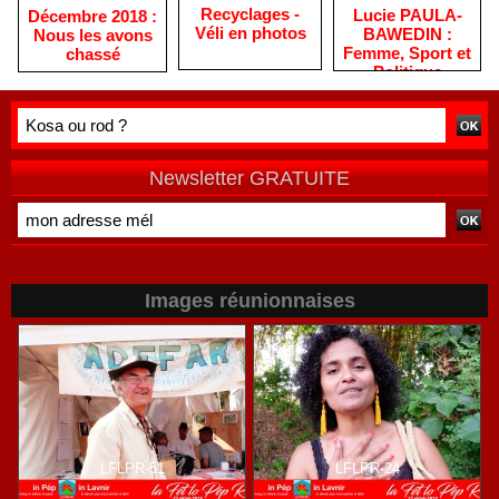
Recyclages -
Lucie PAULA-
Décembre 2018 :
Véli en photos
BAWEDIN :
Nous les avons
Femme, Sport et
chassé
Politique
Newsletter GRATUITE
Images réunionnaises
LFLPR-51
LFLPR-24