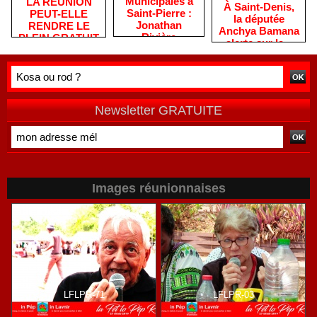
​Municipales à
​LA RÉUNION
​À Saint-Denis,
Saint-Pierre :
PEUT-ELLE
la députée
Jonathan
RENDRE LE
Anchya Bamana
Rivière
PLEIN GRATUIT
alerte sur la «
remercie les
?
double peine »
habitants après
vécue par
une campagne
Mayotte
de terrain
Newsletter GRATUITE
Images réunionnaises
LFLPR-71
LFLPR-03