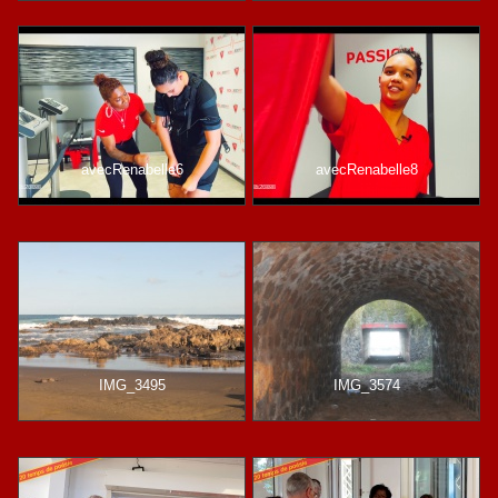
avecRenabelle6
avecRenabelle8
IMG_3495
IMG_3574