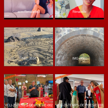
avecRenabelle3
Rénabelle
IMG_3534
IMG_3561
VELI-20-TEMPS-DE-POESIE-002
VELI-20-TEMPS-DE-POESIE-008