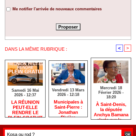
Me notifier l'arrivée de nouveaux commentaires
<
>
DANS LA MÊME RUBRIQUE :
Mercredi 18
Vendredi 13 Mars
Samedi 16 Mai
Février 2026 -
2026 - 12:18
2026 - 12:37
18:20
​Municipales à
​LA RÉUNION
​À Saint-Denis,
Saint-Pierre :
PEUT-ELLE
la députée
Jonathan
RENDRE LE
Anchya Bamana
Rivière
PLEIN GRATUIT
alerte sur la «
remercie les
?
double peine »
habitants après
vécue par
une campagne
Mayotte