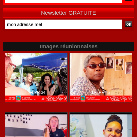
de terrain
Newsletter GRATUITE
Images réunionnaises
LFLPR-34
LFLPR-45