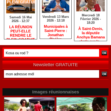
Mercredi 18
Vendredi 13 Mars
Samedi 16 Mai
Février 2026 -
2026 - 12:18
2026 - 12:37
18:20
​Municipales à
​LA RÉUNION
​À Saint-Denis,
Saint-Pierre :
PEUT-ELLE
la députée
Jonathan
RENDRE LE
Anchya Bamana
Rivière
PLEIN GRATUIT
alerte sur la «
remercie les
?
double peine »
habitants après
vécue par
une campagne
Mayotte
de terrain
Newsletter GRATUITE
Images réunionnaises