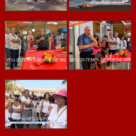
IMG_3560
IMG_3510
VELI-20-TEMPS-DE-POESIE-002
VELI-20-TEMPS-DE-POESIE-003
Marche-BELLON-PORT-33