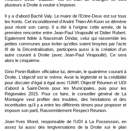
plusieurs à Droite à vouloir s'imposer.
Il y a d'abord Bachil Valy. Le maire de l'Entre-Deux est sur tous
les fronts. Cet inconditionnel d'André Thien-Ah-Koon se démène
pour réunir son camp. Il a été à l'origine cette année, de la
première rencontre entre Jean-Paul Virapoullé et Didier Robert.
Egalement fidèle à Nassimah Dindar, celui qui rassemble les
petites communes pour éviter qu'elles soient broyées par l'acte
III de la Décentralisation, participera aussi à la création d'un
autre courant à Droite (avec Jean-Paul Virapoullé). Ce sera
alors le cinquième.
Gino Ponin-Ballom officialise lui, demain, le quatrième courant à
Droite. L'objectif est le même. Avoir la légitimité et la crédibilité
pour discuter d'égal à égal avec l'UMP, Objectif Réunion et UDI
d'abord à Saint-Denis pour les Municipales, puis pour les
Régionales 2015. Pour ce faire, le conseiller général de La
Montagne veut profiter des troubles, des hésitations et des
incertitudes qu'il y a entre les différents ténors pour proposer et
imposer son parti, Rassemblement Respect Réunion.
Jean-Yves Morel, responsable de l'UDI à La Possession, en
assez lui aussi des tergiversations de la Droite sur le plan