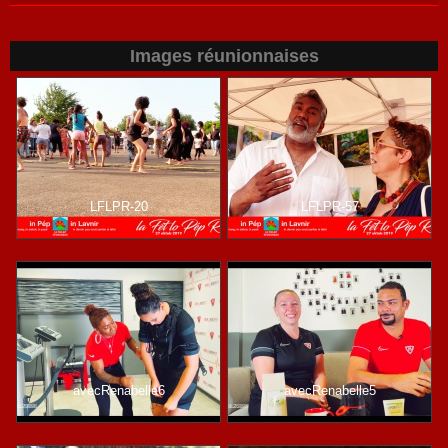
Images réunionnaises
LFLPR-20
LFLPR-57
avecRenabelle6
avecRenabelle5