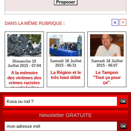
<
>
DANS LA MÊME RUBRIQUE :
Samedi 18 Juillet
Samedi 18 Juillet
Dimanche 19
2015 - 06:31
2015 - 06:07
Juillet 2015 - 07:04
La Région et le
Le Tampon
A la mémoire
très haut débit
"Tout ça pour
des victimes des
ça".
crimes racistes
et antisémites
Newsletter GRATUITE