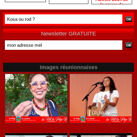
la revue de
presse
réunionnaise
THALUSSA
Newsletter GRATUITE
Images réunionnaises
LFLPR-25
LFLPR-08