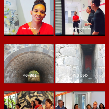
Rénabelle
avecRenabelle7
IMG_3561
IMG_3540