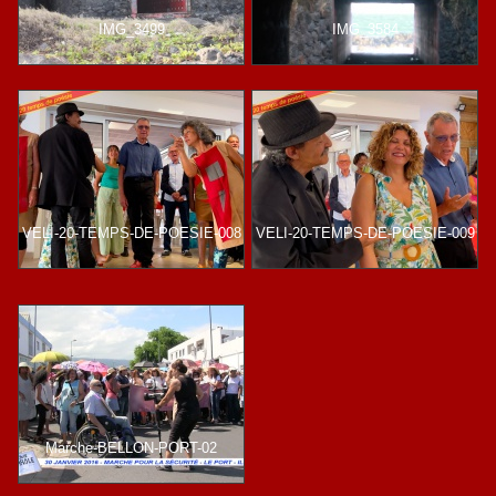
IMG_3499
IMG_3584
VELI-20-TEMPS-DE-POESIE-008
VELI-20-TEMPS-DE-POESIE-009
Marche-BELLON-PORT-02