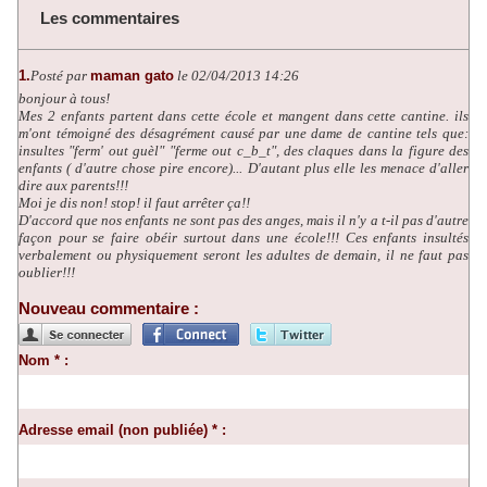
Les commentaires
1.
Posté par
maman gato
le 02/04/2013 14:26
bonjour à tous!
Mes 2 enfants partent dans cette école et mangent dans cette cantine. ils
m'ont témoigné des désagrément causé par une dame de cantine tels que:
insultes "ferm' out guèl" "ferme out c_b_t", des claques dans la figure des
enfants ( d'autre chose pire encore)... D'autant plus elle les menace d'aller
dire aux parents!!!
Moi je dis non! stop! il faut arrêter ça!!
D'accord que nos enfants ne sont pas des anges, mais il n'y a t-il pas d'autre
façon pour se faire obéir surtout dans une école!!! Ces enfants insultés
verbalement ou physiquement seront les adultes de demain, il ne faut pas
oublier!!!
Nouveau commentaire :
Nom * :
Adresse email (non publiée) * :