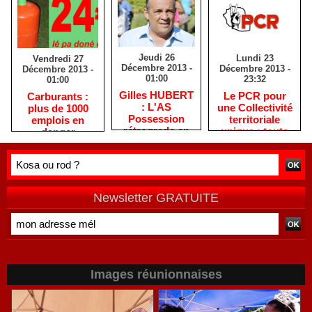
Jeudi 26
Lundi 23
Vendredi 27
Décembre 2013 -
Décembre 2013 -
Décembre 2013 -
01:00
23:32
01:00
Gilles HUBERT
Le PCR pour
Carburants :
: L'AS
une Collectivité
plus de 1000
Possession
territoriale
emplois en
rétrograde en
unique : toute
danger
deuxième
autre prise de
division
position ne peut
être
qu'individuelle
Newsletter GRATUITE
Images réunionnaises