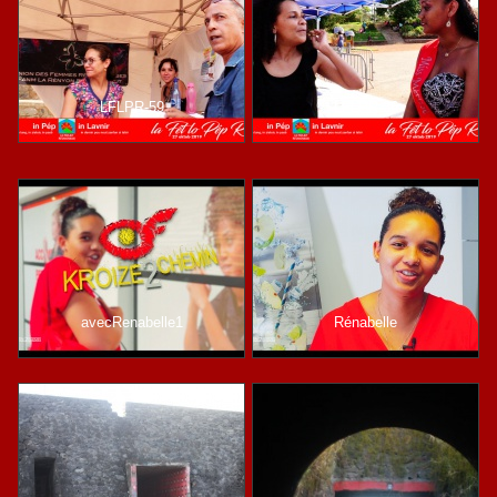
LFLPR-59
LFLPR-36
avecRenabelle1
Rénabelle