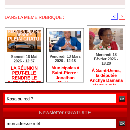
<
>
DANS LA MÊME RUBRIQUE :
Mercredi 18
Vendredi 13 Mars
Samedi 16 Mai
Février 2026 -
2026 - 12:18
2026 - 12:37
18:20
​Municipales à
​LA RÉUNION
​À Saint-Denis,
Saint-Pierre :
PEUT-ELLE
la députée
Jonathan
RENDRE LE
Anchya Bamana
Rivière
PLEIN GRATUIT
alerte sur la «
remercie les
?
double peine »
habitants après
vécue par
une campagne
Mayotte
de terrain
Newsletter GRATUITE