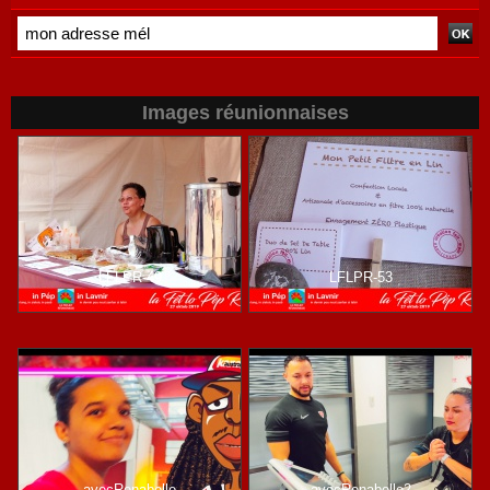
Socialiste
Images réunionnaises
LFLPR-49
LFLPR-53
avecRenabelle
avecRenabelle2