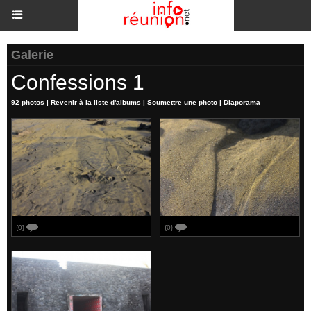
Galerie
Confessions 1
92 photos
|
Revenir à la liste d'albums
|
Soumettre une photo
|
Diaporama
{0}
{0}