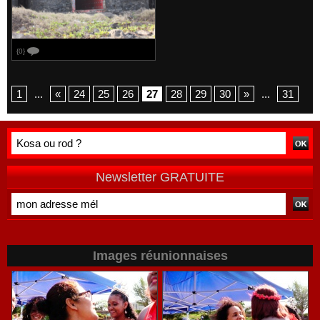
{0}
1
...
«
24
25
26
27
28
29
30
»
...
31
Newsletter GRATUITE
Images réunionnaises