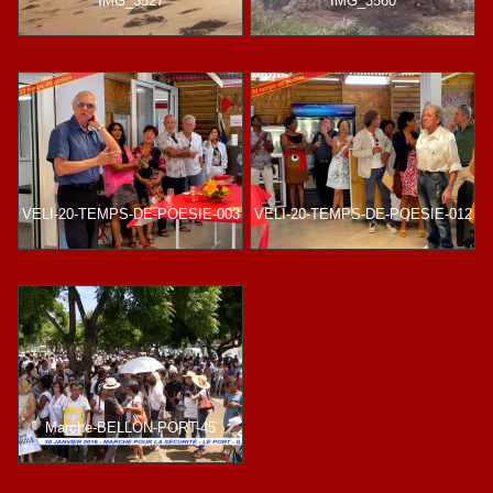
IMG_3527
IMG_3560
VELI-20-TEMPS-DE-POESIE-003
VELI-20-TEMPS-DE-POESIE-012
Marche-BELLON-PORT-45