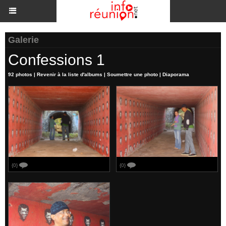
Galerie
Confessions 1
92 photos
|
Revenir à la liste d'albums
|
Soumettre une photo
|
Diaporama
{0}
{0}