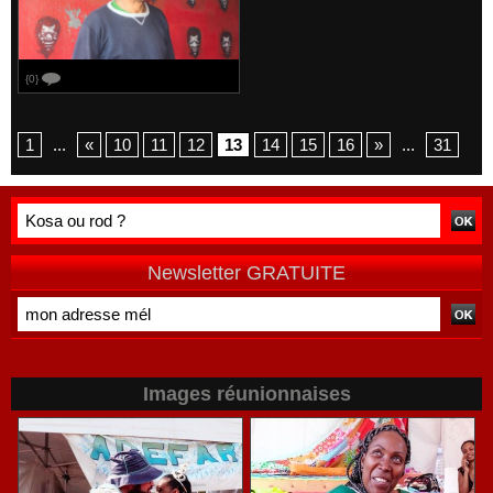
{0}
1
...
«
10
11
12
13
14
15
16
»
...
31
Newsletter GRATUITE
Images réunionnaises