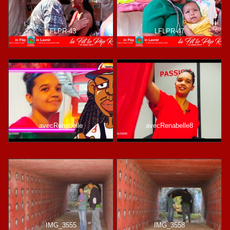
LFLPR-43
LFLPR-47
avecRenabelle
avecRenabelle8
IMG_3555
IMG_3558