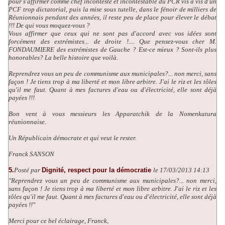
pour s'affirmer comme chef incontesté et incontestable du PCR vis à vis d'un
PCF trop dictatorial, puis la mise sous tutelle, dans le fénoir de milliers de
Réunionnais pendant des années, il reste peu de place pour élever le débat
!!! De qui vous moquez-vous ?
Vous affirmer que ceux qui ne sont pas d'accord avec vos idées sont
forcément des extrémistes... de droite !.... Que pensez-vous cher M.
FONDAUMIERE des extrémistes de Gauche ? Est-ce mieux ? Sont-ils plus
honorables? La belle histoire que voilà.
Reprendrez vous un peu de communisme aux municipales?... non merci, sans
façon ! Je tiens trop à ma liberté et mon libre arbitre. J'ai le riz et les tôles
qu'il me faut. Quant à mes factures d'eau ou d'électricité, elle sont déjà
payées !!!
Bon vent à vous messieurs les Apparatchik de la Nomenkatura
réunionnaise.
Un Républicain démocrate et qui veut le rester.
Franck SANSON
5.
Posté par
Dignité, respect pour la démocratie
le 17/03/2013 14:13
"Reprendrez vous un peu de communisme aux municipales?... non merci,
sans façon ! Je tiens trop à ma liberté et mon libre arbitre. J'ai le riz et les
tôles qu'il me faut. Quant à mes factures d'eau ou d'électricité, elle sont déjà
payées !!"
Merci pour ce bel éclairage, Franck,