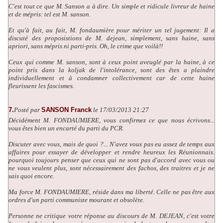
C'est tout ce que M. Sanson a à dire. Un simple et ridicule livreur de haine
et de mépris: tel est M. sanson.
Et qu'à fait, au fait, M. fondaumière pour mériter un tel jugement: Il a
discuté des proposistions de M. dejean, simplement, sans haine, sans
apriori, sans mépris ni parti-pris. Oh, le crime que voilà!!
Ceux qui comme M. sanson, sont à ceux point aveuglé par la haine, à ce
point pris dans la koljak de l'intolérance, sont des êtes a plaindre
individuellement et à condamner collectivement car de cette haine
fleurissent les fascismes.
7.
Posté par
SANSON Franck
le 17/03/2013 21:27
Décidément M. FONDAUMIERE, vous confirmez ce que nous écrivons...
vous êtes bien un encarté du parti du PCR.
Discuter avec vous, mais de quoi ?... N'avez vous pas eu assez de temps aux
affaires pour essayer de développer et rendre heureux les Réunionnais.
pourquoi toujours penser que ceux qui ne sont pas d'accord avec vous ou
ne vous veulent plus, sont nécessairement des fachos, des traitres et je ne
sais quoi encore.
Ma force M. FONDAUMIERE, réside dans ma liberté. Celle ne pas être aux
ordres d'un parti communiste mourant et obsolète.
Personne ne critique votre réponse au discours de M. DEJEAN, c'est votre