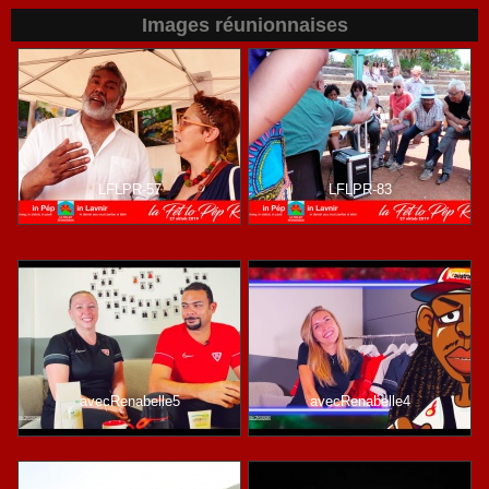
Images réunionnaises
LFLPR-57
LFLPR-83
avecRenabelle5
avecRenabelle4