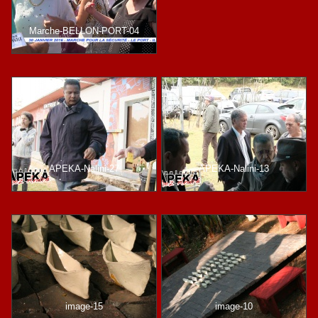
Marche-BELLON-PORT-04
APEKA-Nalini-27
APEKA-Nalini-13
image-15
image-10