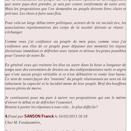
que notre pays doit prendre, je suis par contre entièrement de votre avis.
Mais les propositions que l'on demandra au peuple doivent êtres clairs et
précises. Les choix à faire sans flou.
Pour cela un large débat entre politiques, acteurs de la vie sociale éco, les
associations représentatives des corps de la société doivent se réunir ,
s'échanger.
Comme vous j'ai confiance au peuple de mon pays, comme vous j'ai
confiance aux élus de ce peuple pour dépasser (un moment) les enjeux
electoraux immédiats et défricher avec raison et sérieux les pistes possibles
pour l'avenir de notre Ïle.
En général ceux qui trainent les élus ou autre dans la boue a longueur de
temps sont des extremistes de droites ou des indépendantistes ratés et aigris
qui n'ont aucun projet véritable si ce n'est déblatérer et vomir leur haine.
Ce sont de toutes façon des "ennemis" du peuple réunionnais au sens où ils
rabaissent la capacité et la lucidité meme de leur peuple. Bref des bouffons
rances pleins de morve.
Je continuerai pour ma part à suivre vos propositions qui ont le mérite
d'elever le débat et de défricher l'essentiel.
Restent à porter les réponses à tout cela....le plus difficile?
4.
Posté par
SANSON Franck
le 16/03/2013 18:18
Cher M. Fondaumière,