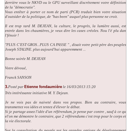
derrière vous le NKVD ou le GPU surveillant discrètement votre définition
de la "démocratie".
Vous entêter à porter ce nom de parti (PCR) traduit bien votre situation
d'outsider de la politique, de "has been" auquel plus personne ne croit.
Il est trop tard M. DEJEAN, la culture, le progrès, la lumière aussi, est
entrée dans les chaumières, je veux dire les cases créoles. Nou l'é plu dan
l'fénoir !
"PLUS C'EST GROS...PLUS CA PASSE " , disait votre petit père des peuples
Joseph STALINE. plus aujourd'hui apparemment ...
Bonne soirée M. DEJEAN
Votre dévoué,
Franck SANSON
3.
Posté par
Etienne fondaumière
le 16/03/2013 15:20
Très intéréssante initiative M. Y. Dejean.
Je ne vois pas de naiveté dans vos propos. Bien au contraire, vous
transmettez vos idées et tentez d'élever le débat.
Si je partage assez l'idée d'un référendum, je pense par contre , sauf à ce qu
el'on me démontre le contraire, que 2 référendums c'est trop pour le corps et
la vie électorale.
Sur la consultation du peuple sur les grandes options de développement