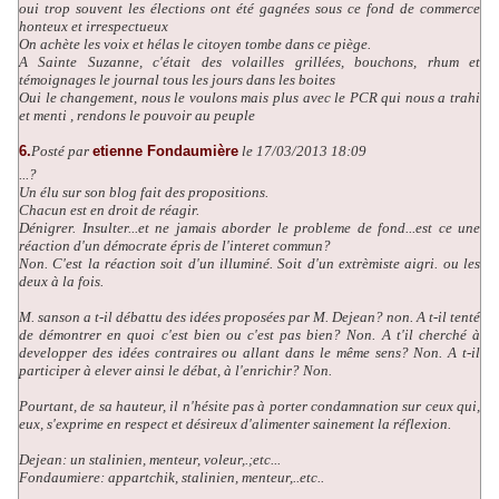
oui trop souvent les élections ont été gagnées sous ce fond de commerce
honteux et irrespectueux
On achète les voix et hélas le citoyen tombe dans ce piège.
A Sainte Suzanne, c'était des volailles grillées, bouchons, rhum et
témoignages le journal tous les jours dans les boites
Oui le changement, nous le voulons mais plus avec le PCR qui nous a trahi
et menti , rendons le pouvoir au peuple
6.
Posté par
etienne Fondaumière
le 17/03/2013 18:09
...?
Un élu sur son blog fait des propositions.
Chacun est en droit de réagir.
Dénigrer. Insulter...et ne jamais aborder le probleme de fond...est ce une
réaction d'un démocrate épris de l'interet commun?
Non. C'est la réaction soit d'un illuminé. Soit d'un extrèmiste aigri. ou les
deux à la fois.
M. sanson a t-il débattu des idées proposées par M. Dejean? non. A t-il tenté
de démontrer en quoi c'est bien ou c'est pas bien? Non. A t'il cherché à
developper des idées contraires ou allant dans le même sens? Non. A t-il
participer à elever ainsi le débat, à l'enrichir? Non.
Pourtant, de sa hauteur, il n'hésite pas à porter condamnation sur ceux qui,
eux, s'exprime en respect et désireux d'alimenter sainement la réflexion.
Dejean: un stalinien, menteur, voleur,.;etc...
Fondaumiere: appartchik, stalinien, menteur,..etc..