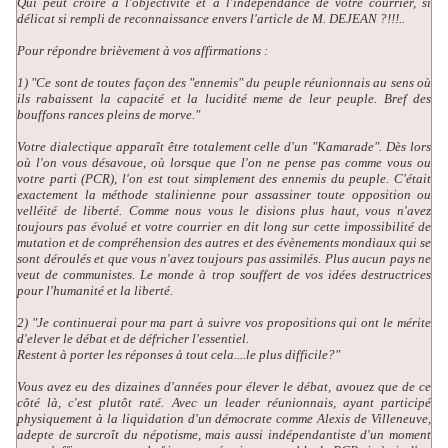
Qui peut croire à l'objectivité et à l'indépendance de votre courrier, si
délicat si rempli de reconnaissance envers l'article de M. DEJEAN ?!!!..
Pour répondre brièvement à vos affirmations :
1) "Ce sont de toutes façon des "ennemis" du peuple réunionnais au sens où
ils rabaissent la capacité et la lucidité meme de leur peuple. Bref des
bouffons rances pleins de morve."
Votre dialectique apparaît être totalement celle d'un "Kamarade". Dès lors
où l'on vous désavoue, où lorsque que l'on ne pense pas comme vous ou
votre parti (PCR), l'on est tout simplement des ennemis du peuple. C'était
exactement la méthode stalinienne pour assassiner toute opposition ou
velléité de liberté. Comme nous vous le disions plus haut, vous n'avez
toujours pas évolué et votre courrier en dit long sur cette impossibilité de
mutation et de compréhension des autres et des évènements mondiaux qui se
sont déroulés et que vous n'avez toujours pas assimilés. Plus aucun pays ne
veut de communistes. Le monde à trop souffert de vos idées destructrices
pour l'humanité et la liberté.
2) "Je continuerai pour ma part à suivre vos propositions qui ont le mérite
d'elever le débat et de défricher l'essentiel.
Restent à porter les réponses à tout cela....le plus difficile?"
Vous avez eu des dizaines d'années pour élever le débat, avouez que de ce
côté là, c'est plutôt raté. Avec un leader réunionnais, ayant participé
physiquement à la liquidation d'un démocrate comme Alexis de Villeneuve,
adepte de surcroît du népotisme, mais aussi indépendantiste d'un moment