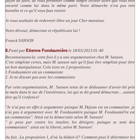
façon de faire, de vous présenter comme simple lecteur alors que vous êtes
encarté comme lui dans le même parti. Votre démarche n'est pas très
honnête et ce qu'il vous faut retenir.
Je vous souhaite de redevenir libre un jour Cher monsieur.
Votre dévoué, démocrate et républicain lui !
Franck SANSON
8.
Posté par
Etienne Fondaumière
le 18/03/2013 01:40
Reconnaissons-la: cette fois il y a une argumentation chez M. Sanson.
C'est simpliste certes, mais M. sanson sait qu'il faut être simpliste pour être
un bon manipulateur. Cela tient en 2 propositions:
1.Fondaumiere est un communiste
2. Je ne discute pas avec les communistes
Par cette argumentation, M . Sanson tente de se dédouaner d'avoir été pris
la main dans le sac de l'intolérance, lui qui se dit grand démocrate.....autant
dire qu'il s'enfonce!
"Je n'ai pas en effet à argumenter puisque M. Dejean est un communiste. je
n'ai pas à argumenter avec M. Fondaumière puisque M. Fondaumiè!re est
un communiste": Ainsi est la démocratie selon M. Sanson!
" je peux par contre les insulter, les dénigrer, puisque se sont des
communistes": ainsi est la liberté, selon M. Sanson!
Au fait...La proposition 1, d'où la déduit-il? Comment peut il déterminer les