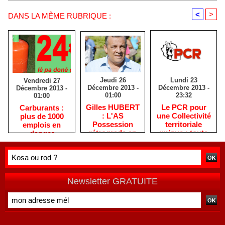
<
>
DANS LA MÊME RUBRIQUE :
Jeudi 26
Lundi 23
Vendredi 27
Décembre 2013 -
Décembre 2013 -
Décembre 2013 -
01:00
23:32
01:00
Gilles HUBERT
Le PCR pour
Carburants :
: L'AS
une Collectivité
plus de 1000
Possession
territoriale
emplois en
rétrograde en
unique : toute
danger
deuxième
autre prise de
division
position ne peut
être
qu'individuelle
Newsletter GRATUITE