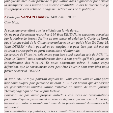
font que maintenir une partie de la popluation dans l'ignorance pour mieux
la manipuler. Vous n'avez plus aucune crédibilité. Alors le modèle que je
vous propose c'est celui de la sagesse : retirez vous de la politique
2.
Posté par
SANSON Franck
le 14/03/2013 18:30
Cher Max,
Je constate avec effroi que les clichés ont la vie dure...
On ne peut décemment reprocher à M.Yvan DEJEAN, les exactions commises
par le régime de Joseph Staline en son temps, ni celui de la Corée du Nord,
pas plus que celui de la Chine communiste et de son guide Mao Tsé Tong. M.
Yvan DEJEAN n'était pas né et au surplus n'a peut être pas été mis au
courant par ses pairs au parti communiste réunionnais.
La censure de l'histoire, cela existe peut être aussi aussi au sein du PCR !!!...
Dans le "doute", nous considérerons donc à son profit, qu'il n'a jamais eu
connaissance des faits....:). Et nous admettrons même, à notre corps
défendant, que le communisme c'est peut être l'avenir dont veut bien nous
parler ce cher M. DEJEAN !...
M. Yvan DEJEAN qui pourrait aujourd'hui vous croire vous et votre parti
moribond auquel plus personne ne croit ?... Il n'est besoin que d'observer
les gesticulations inutiles, ultime tentative de survie de votre journal
"Témoignage" qui ne trouve plus lecteur.
Pourquoi ne pas avoir proposé autrefois, ces idées de "consultations
populaires" qui ne proviennent ne vous en déplaise que du peuple lui même,
harassé par votre écrasante dictature de la pensée durant des années à la
Réunion ?.. .
Vos consultations populaires, on les connait. Elles sont à main levée avec