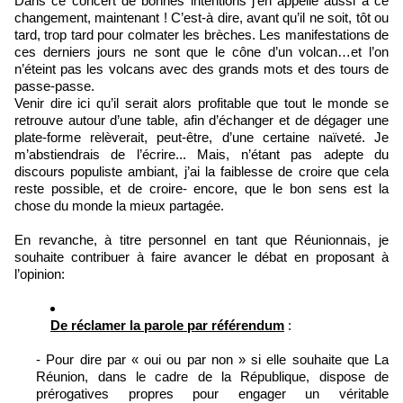
Dans ce concert de bonnes intentions j’en appelle aussi à ce
changement, maintenant ! C’est-à dire, avant qu’il ne soit, tôt ou
tard, trop tard pour colmater les brèches. Les manifestations de
ces derniers jours ne sont que le cône d’un volcan…et l’on
n’éteint pas les volcans avec des grands mots et des tours de
passe-passe.
Venir dire ici qu’il serait alors profitable que tout le monde se
retrouve autour d’une table, afin d’échanger et de dégager une
plate-forme relèverait, peut-être, d’une certaine naïveté. Je
m’abstiendrais de l’écrire... Mais, n’étant pas adepte du
discours populiste ambiant, j’ai la faiblesse de croire que cela
reste possible, et de croire- encore, que le bon sens est la
chose du monde la mieux partagée.
En revanche, à titre personnel en tant que Réunionnais, je
souhaite contribuer à faire avancer le débat en proposant à
l’opinion:
De réclamer la parole par référendum
:
- Pour dire par « oui ou par non » si elle souhaite que La
Réunion, dans le cadre de la République, dispose de
prérogatives propres pour engager un véritable