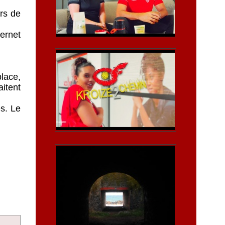
ers de
ernet
place,
aitent
s. Le