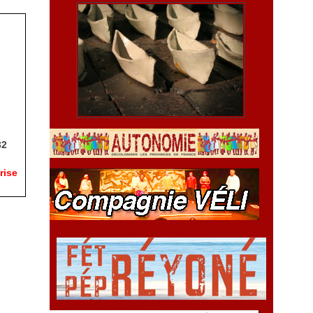
32
rise