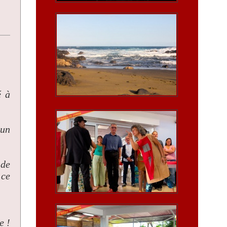
é à
 un
 de
 ce
e !