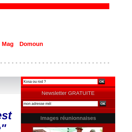
Mag
Domoun
Newsletter GRATUITE
est
Images réunionnaises
e"