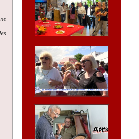
ine
des