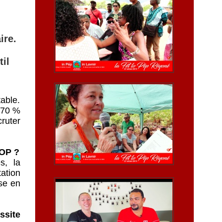
ire.
til
table.
t 70 %
cruter
POP ?
s, la
tation
ise en
ssite