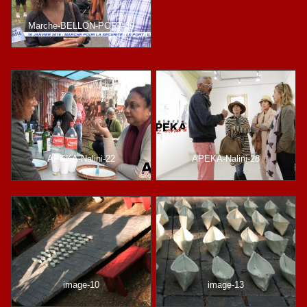
Marche-BELLON-PORT-39
APEKA-Nalini-22
APEKA-Nalini-28
image-10
image-13