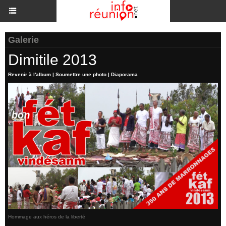
Galerie
Dimitile 2013
Revenir à l'album
|
Soumettre une photo
|
Diaporama
Hommage aux héros de la liberté