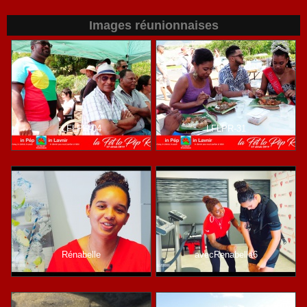
Images réunionnaises
LFLPR-04
LFLPR-31
Rénabelle
avecRenabelle6