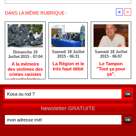
<
>
DANS LA MÊME RUBRIQUE :
Samedi 18 Juillet
Samedi 18 Juillet
Dimanche 19
2015 - 06:31
2015 - 06:07
Juillet 2015 - 07:04
La Région et le
Le Tampon
A la mémoire
très haut débit
"Tout ça pour
des victimes des
ça".
crimes racistes
et antisémites
Newsletter GRATUITE