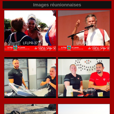
Images réunionnaises
LFLPR-37
LFLPR-29
avecRenabelle2
avecRenabelle5