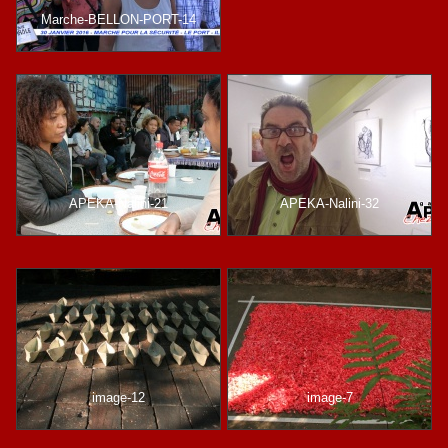
Marche-BELLON-PORT-14
APEKA-Nalini-21
APEKA-Nalini-32
image-12
image-7