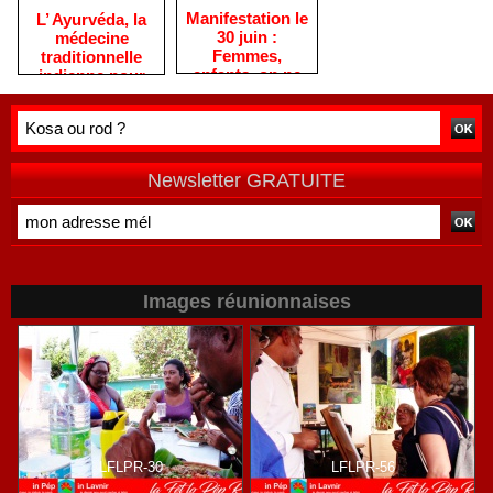
Manifestation le
L’ Ayurvéda, la
30 juin :
médecine
Femmes,
traditionnelle
enfants, on ne
indienne pour
vous oublie pas
aider les
!
diabétiques
réunionnais
Newsletter GRATUITE
Images réunionnaises
LFLPR-30
LFLPR-56