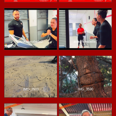
avecRenabelle2
avecRenabelle7
IMG_3503
IMG_3590