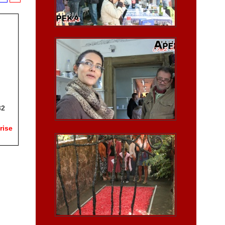
32
rise