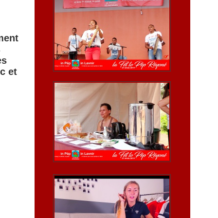
ement
s
es
c et