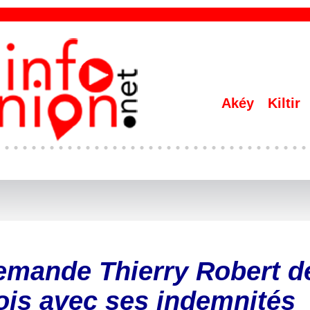
Akéy
Kiltir
emande Thierry Robert d
ois avec ses indemnités