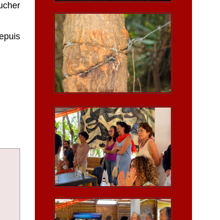
ucher
epuis