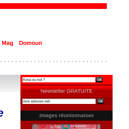
Mag
Domoun
Newsletter GRATUITE
e
Images réunionnaises