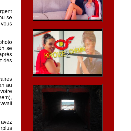
argent
 ou se
 vous
 photo
On se
après
et des
caires
an au
votre
sem),
ravail
 avez
urplus