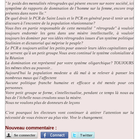
" le poids des mentalités rétrogrades qui pèsent encore sur notre société, ici
symptôme de rapports de domination de l’homme sur la femme, encore trop
présents dans notre île."
De quel droit le PCR de Saint Louis et le PCR en général peut-il tenir un tel
discours à l'encontre de la population réunionnaise?
Vous êtes en partie responsable de cette mentalité " rétrograde" à vouloir
toujours endormir les gens dans une misère intellectuelle, à vouloir
toujours les dominer par vos idées rétrogrades issues d'un système politique
Stalinien et dictatorial qui méprise le peuple?
Le PCR a toujours utilisé les petits pour asseoir leurs idées capitalistes qui
ne servent qu'à un petit groupe.Vous avez continué le système colonialiste à
la Réunion
La domination est représenté par votre système oligarchique? TOUJOURS
les mêmes têtes au pouvoir...
Aujourd'hui la population modeste a dû mal à se relever à panser les
nombreux maux qui l'affectent
Aucune politique franche humaine et efficace a été menée pour ces
personnes.
Votre petit groupe se forme, s'intellectualise, pendant ce temps là nous au
bas de l’échelle nous croulons sous la misère.
Nous ne voulons plus de donneurs de leçons
C’est pourquoi les électeurs vont continuer à attirer l'attention sur la
nécessité de vous évincer au plus vite. Vive le changement.
Nouveau commentaire :