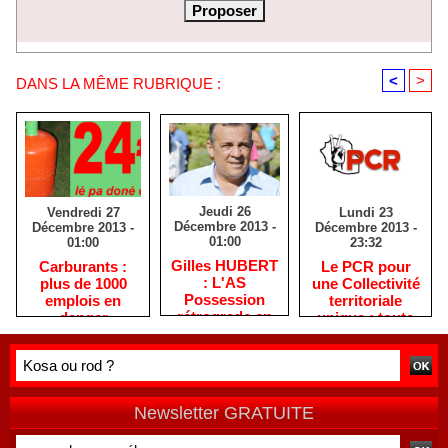
<
>
DANS LA MÊME RUBRIQUE :
Jeudi 26
Lundi 23
Vendredi 27
Décembre 2013 -
Décembre 2013 -
Décembre 2013 -
01:00
23:32
01:00
Gilles HUBERT
Le PCR pour
Carburants :
: L'AS
une Collectivité
plus de 1000
Possession
territoriale
emplois en
rétrograde en
unique : toute
danger
deuxième
autre prise de
division
position ne peut
être
qu'individuelle
Newsletter GRATUITE