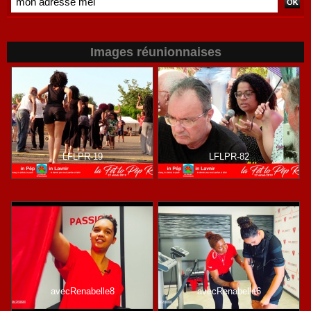
Images réunionnaises
LFLPR-19
LFLPR-82
avecRenabelle8
avecRenabelle6