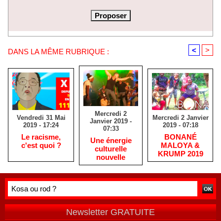
<
>
DANS LA MÊME RUBRIQUE :
Mercredi 2
Vendredi 31 Mai
Mercredi 2 Janvier
Janvier 2019 -
2019 - 17:24
2019 - 07:18
07:33
Le racisme,
BONANÉ
Une énergie
c'est quoi ?
MALOYA &
culturelle
KRUMP 2019
nouvelle
Newsletter GRATUITE