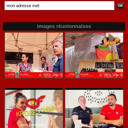
Images réunionnaises
LFLPR-59
LFLPR-61
avecRenabelle1
avecRenabelle5