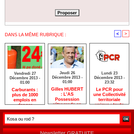
<
>
DANS LA MÊME RUBRIQUE :
Jeudi 26
Lundi 23
Vendredi 27
Décembre 2013 -
Décembre 2013 -
Décembre 2013 -
01:00
23:32
01:00
Gilles HUBERT
Le PCR pour
Carburants :
: L'AS
une Collectivité
plus de 1000
Possession
territoriale
emplois en
rétrograde en
unique : toute
danger
deuxième
autre prise de
division
position ne peut
être
qu'individuelle
Newsletter GRATUITE