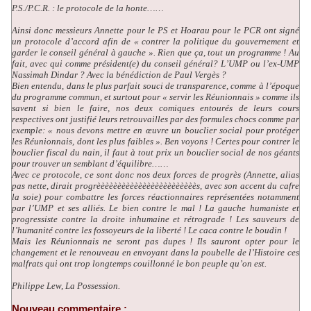
P.S./P.C.R. : le protocole de la honte……
Ainsi donc messieurs Annette pour le PS et Hoarau pour le PCR ont signé
un protocole d’accord afin de « contrer la politique du gouvernement et
garder le conseil général à gauche ». Rien que ça, tout un programme ! Au
fait, avec qui comme président(e) du conseil général? L’UMP ou l’ex-UMP
Nassimah Dindar ? Avec la bénédiction de Paul Vergès ?
Bien entendu, dans le plus parfait souci de transparence, comme à l’époque
du programme commun, et surtout pour « servir les Réunionnais » comme ils
savent si bien le faire, nos deux comiques entourés de leurs cours
respectives ont justifié leurs retrouvailles par des formules chocs comme par
exemple: « nous devons mettre en œuvre un bouclier social pour protéger
les Réunionnais, dont les plus faibles ». Ben voyons ! Certes pour contrer le
bouclier fiscal du nain, il faut à tout prix un bouclier social de nos géants
pour trouver un semblant d’équilibre……
Avec ce protocole, ce sont donc nos deux forces de progrès (Annette, alias
pas nette, dirait progrèèèèèèèèèèèèèèèèèèèèèèèès, avec son accent du cafre
la soie) pour combattre les forces réactionnaires représentées notamment
par l’UMP et ses alliés. Le bien contre le mal ! La gauche humaniste et
progressiste contre la droite inhumaine et rétrograde ! Les sauveurs de
l’humanité contre les fossoyeurs de la liberté ! Le caca contre le boudin !
Mais les Réunionnais ne seront pas dupes ! Ils sauront opter pour le
changement et le renouveau en envoyant dans la poubelle de l’Histoire ces
malfrats qui ont trop longtemps couillonné le bon peuple qu’on est.
Philippe Lew, La Possession.
Nouveau commentaire :