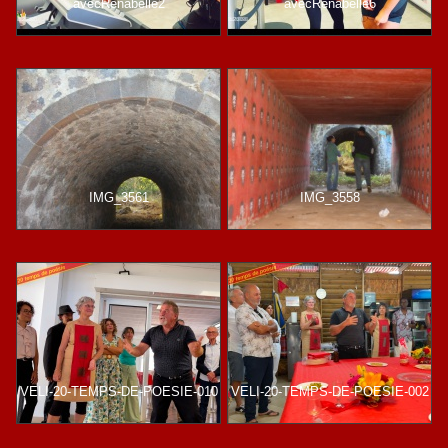
avecRenabelle2
avecRenabelle6
IMG_3561
IMG_3558
VELI-20-TEMPS-DE-POESIE-010
VELI-20-TEMPS-DE-POESIE-002