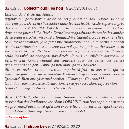
3.
Posté par
Collectif"oubli pa nou"
le 26/02/2011 08:54
Bonjour, André...Je suis Aimé...
aujourd'hui porte parole de ce collectif "oubli pa nou". Drôle .Tu ne te
souviens pas. Devinette "Grenoble dans les années 70-72...le super congrès
des étudiants l' AGERM...l'AGER...Tu te souviens maintenant...J'ai lu hier
dans notre journal "La Roche Ecrite" tes propositions de ces belles années
de ta jeunesse...C'est vieux...Na lontan...Vive Gutemberg . Je peux te relire.
Si tu me le demandes, je te ferai une photocopie, non, je te communiquerai
tes déclarations dans ce nouveau journal qui me plait..Tu demandes et tu
seras servi...et fais attention tu risques de ne plus te reconnaître...Pardon,
seuls les imbé...ne changent pas d'avis. Je suis un imbécile comme tu le
sais...Je n'ai jamais changé..suis toujours pour ces petits, ces petites
gens..ces gens de peu... Oubli pa nou oubli pa sak nou lèté...
Ah! ca me revient tu étais avec ton copain Wilfrid , tu sais, celui qui est
revenu en politique...on ne sait d'où d'ailleurs. Enfin ! Vous revenez...pour le
"pouvoir". Rien que çà et quel combat !!!Courage...Courage! ! !
Quand tu veux...tes belles déclarations de ta jeunesse ,dans inforéunion.
Salut et courage. Enfin ! Prends ta retraite .
Aimé TECHER, élu au nouveau bureau de cette nouvelle et belle
association des étudiants avec Alain LORRAINE, mon bon copain parti sans
me prévenir...j'aurai aimé qu'il soit encore là...on aurait bien rigolé sur vos
candidatures..Dommage. Nous aurions bien rigolé!
http://neuf box
4.
Posté par
Philippe Lew
le 27/02/2011 08:29