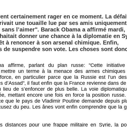
vent certainement rager en ce moment. La défai
ivait une touaille lue par ses amis uniquement
re sans l’aimer". Barack Obama a affirmé mardi,
haitait donner une chance à la diplomatie en Sy
êt à renoncer à son arsenal chimique. Enfin,
de suspendre son vote. Les choses sont don
affirme, parlant du plan russe: "Cette initiative
 mettre un terme à la menace des armes chimiques
 force, en particulier parce que la Russie est l’un des
és d’Assad", il faut enfin que la France revienne dans d
 lieu de s’enfoncer de plus belle. La voie diplomatiqu
iée, mettant encore une fois en force la position russe
 ce que le pays de Vladimir Poutine demande depuis pl
usez du peu. Les ânes vont enfin comprendre que la g
 distances pour une frappe militaire en Syrie, la pos