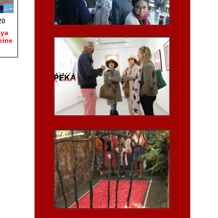
20
hya
eine