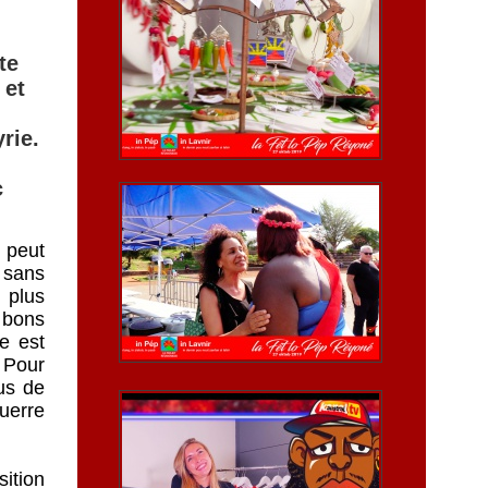
te
 et
rie.
c
 peut
 sans
 plus
e bons
e est
. Pour
us de
uerre
ition