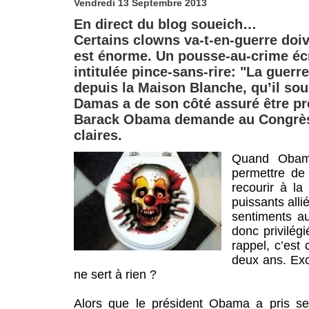
Vendredi 13 Septembre 2013
En direct du blog soueich…
Certains clowns va-t-en-guerre doi
est énorme. Un pousse-au-crime écr
intitulée pince-sans-rire: "La guer
depuis la Maison Blanche, qu’il sou
Damas a de son côté assuré être pr
Barack Obama demande au Congrès 
claires.
Quand Obama 
permettre de
recourir à la
puissants alli
sentiments au
donc privilég
rappel, c’est
deux ans. Exc
ne sert à rien ?
Alors que le président Obama a pris ses