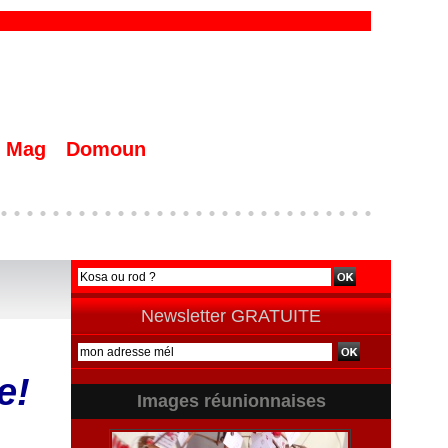
Mag
Domoun
Newsletter GRATUITE
e!
Images réunionnaises