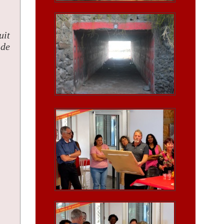
uit
 de