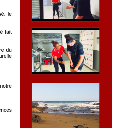
é, le
 fait
re du
urelle
 notre
ences