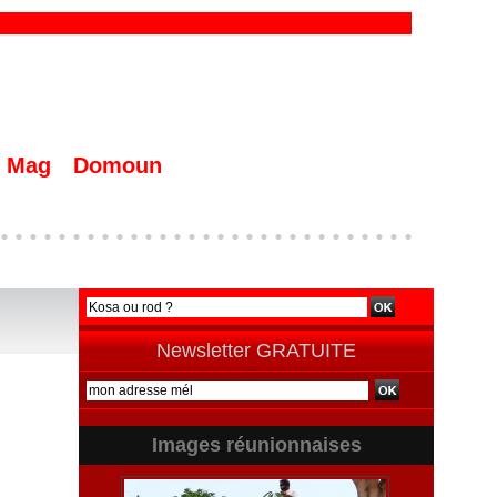
Mag
Domoun
Newsletter GRATUITE
Images réunionnaises