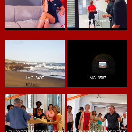
avecRenabelle3
avecRenabelle7
IMG_3497
IMG_3587