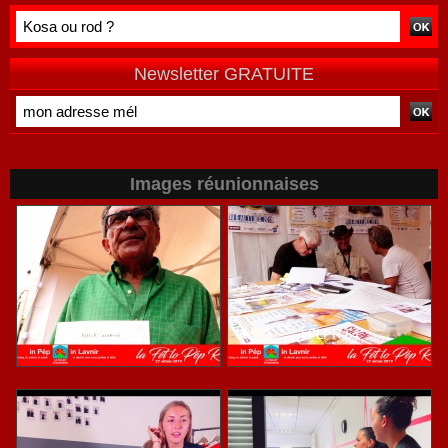
réunionnaise
THALUSSA
Newsletter GRATUITE
Images réunionnaises
LFLPR-70
LFLPR-64