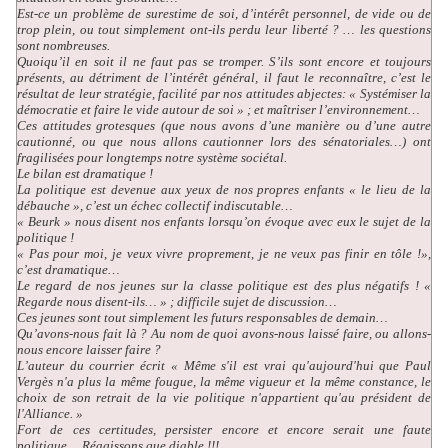
Est-ce un problème de surestime de soi, d’intérêt personnel, de vide ou de
trop plein, ou tout simplement ont-ils perdu leur liberté ? … les questions
sont nombreuses.
Quoiqu’il en soit il ne faut pas se tromper. S’ils sont encore et toujours
présents, au détriment de l’intérêt général, il faut le reconnaître, c’est le
résultat de leur stratégie, facilité par nos attitudes abjectes: « Systémiser la
démocratie et faire le vide autour de soi » ; et maîtriser l’environnement…
Ces attitudes grotesques (que nous avons d’une manière ou d’une autre
cautionné, ou que nous allons cautionner lors des sénatoriales…) ont
fragilisées pour longtemps notre système sociétal.
Le bilan est dramatique !
La politique est devenue aux yeux de nos propres enfants « le lieu de la
débauche », c’est un échec collectif indiscutable…
« Beurk » nous disent nos enfants lorsqu’on évoque avec eux le sujet de la
politique !
« Pas pour moi, je veux vivre proprement, je ne veux pas finir en tôle !»,
c’est dramatique…
Le regard de nos jeunes sur la classe politique est des plus négatifs ! «
Regarde nous disent-ils… » ; difficile sujet de discussion…
Ces jeunes sont tout simplement les futurs responsables de demain…
Qu’avons-nous fait là ? Au nom de quoi avons-nous laissé faire, ou allons-
nous encore laisser faire ?
L’auteur du courrier écrit «
Même s'il est vrai qu'aujourd'hui que Paul
Vergès n'a plus la même fougue, la même vigueur et la même constance, le
choix de son retrait de la vie politique n'appartient qu'au président de
l'Alliance.
»
Fort de ces certitudes, persister encore et encore serait une faute
politique… Réagissons que diable !!!