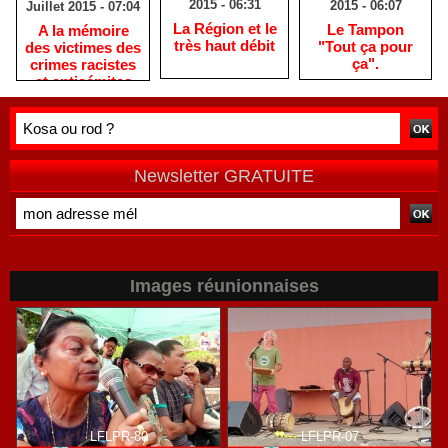
2015 - 06:31
2015 - 06:07
Juillet 2015 - 07:04
La Région et le
Le Tampon
A la mémoire
très haut débit
"Tout ça pour
des victimes des
ça".
crimes racistes
et antisémites
Newsletter GRATUITE
Images réunionnaises
LFLPR-80
LFLPR-07