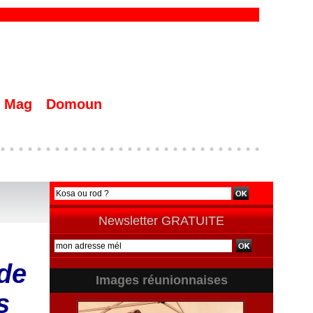
Mag
Domoun
Newsletter GRATUITE
 de
Images réunionnaises
s