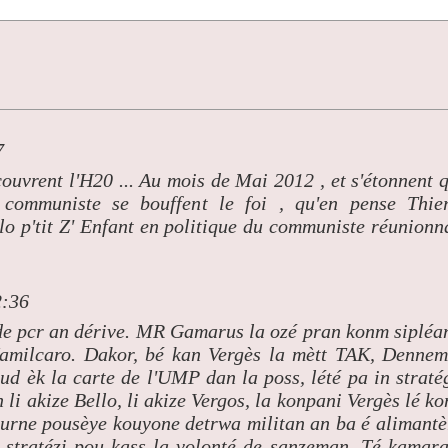
7
ouvrent l'H20 ... Au mois de Mai 2012 , et s'étonnent 
ommuniste se bouffent le foi , qu'en pense Thie
tit Z' Enfant en politique du communiste réunionn
2:36
de pcr an dérive. MR Gamarus la ozé pran konm sipléa
Hamilcaro. Dakor, bé kan Vergès la mètt TAK, Denne
aud èk la carte de l'UMP dan la poss, lété pa in straté
n li akize Bello, li akize Vergos, la konpani Vergès lé k
 tourne pousèye kouyone detrwa militan an ba é alimantè
n stratézi pou kass la volonté de sanzeman. Té kamar