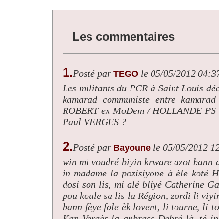
Les commentaires
1.
Posté par
le 05/05/2012 04:3
TEGO
Les militants du PCR à Saint Louis déc
kamarad communiste entre kamarad c
ROBERT ex MoDem / HOLLANDE PS lo p'
Paul VERGES ?
2.
Posté par
le 05/05/2012 1
Bayoune
win mi voudré biyin krware azot bann 
in madame la pozisiyone à èle koté 
dosi son lis, mi alé bliyé Catherine G
pou koule sa lis la Région, zordi li viyi
bann fèye fole èk lovent, li tourne, li
Kan Vergès la anbrass Debré là, té i