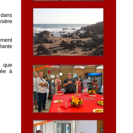
 dans
anière
ement
léante
i que
née à