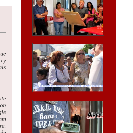
que
rry
ais
nte
mon
gie
onm
re.
ade