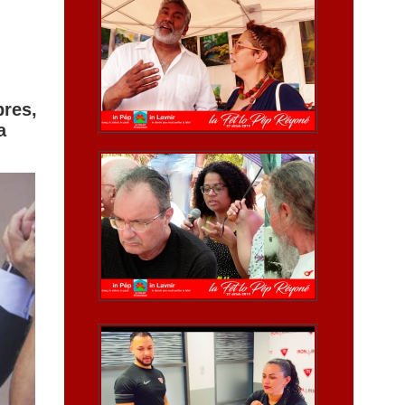
bres,
a