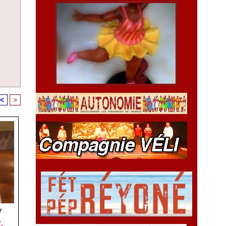
<
>
7
.