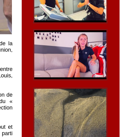
de la
union,
entre
Louis,
on de
 du «
ction
ut et
 parti