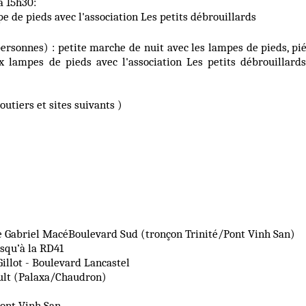
̀ 15h30:
pe de pieds avec l'association Les petits débrouillards
 personnes) : petite marche de nuit avec les lampes de pieds, pie
x lampes de pieds avec l'association Les petits débrouillards
routiers et sites suivants )
 Gabriel MacéBoulevard Sud (tronçon Trinité/Pont Vinh San)
squ’à la RD41
Gillot - Boulevard Lancastel
ault (Palaxa/Chaudron)
 pont Vinh San