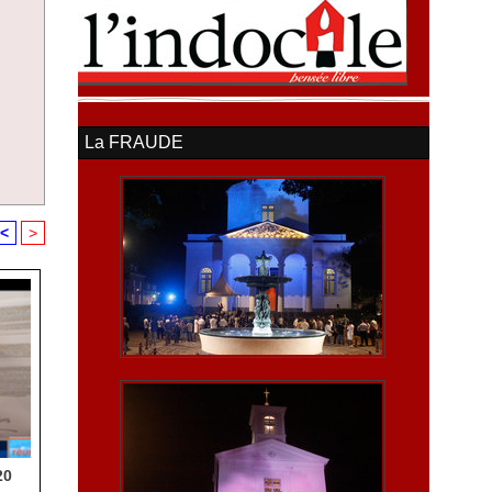
La FRAUDE
<
>
20