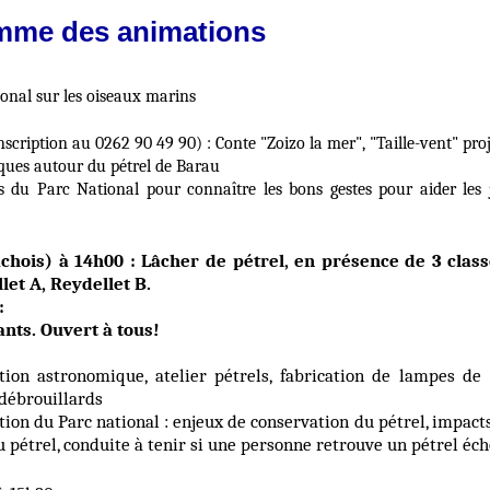
mme des animations
ional sur les oiseaux marins
nscription au 0262 90 49 90) : Conte "Zoizo la mer", "Taille-vent" pro
iques autour du pétrel de Barau
s du Parc National pour connaître les bons gestes pour aider les
hois) à 14h00 : Lâcher de pétrel, en présence de 3 clas
let A, Reydellet B.
:
nts. Ouvert à tous!
tion astronomique, atelier pétrels, fabrication de lampes de 
 débrouillards
tion du Parc national : enjeux de conservation du pétrel, impacts
pétrel, conduite à tenir si une personne retrouve un pétrel écho