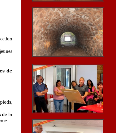
jection
 jeunes
ses de
pieds,
 de la
ué...