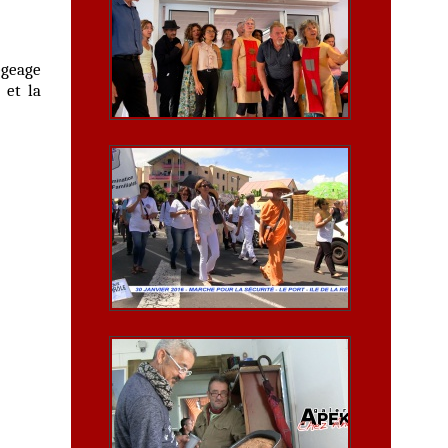
́geage
 et la