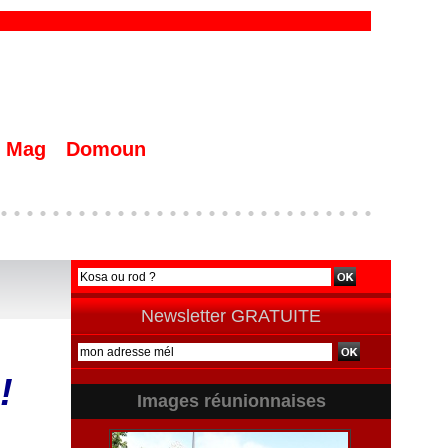
Mag
Domoun
Newsletter GRATUITE
!
Images réunionnaises