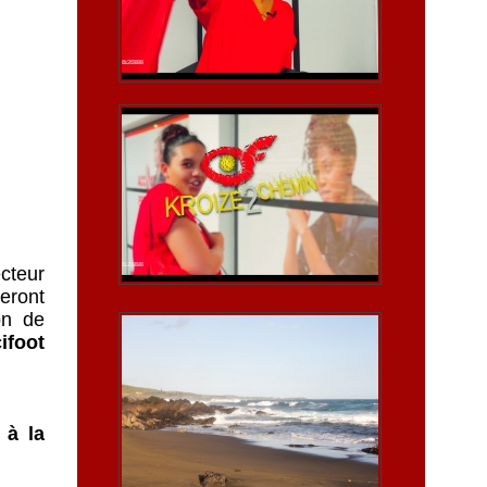
ecteur
eront
on de
ifoot
 à la