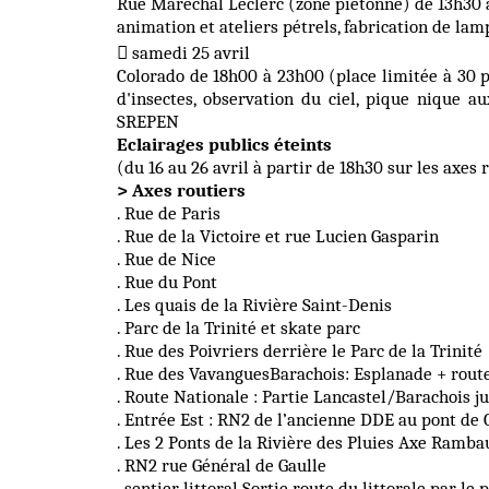
Rue Maréchal Leclerc (zone piétonne) de 13h30 a
animation et ateliers pétrels, fabrication de lam
samedi 25 avril

Colorado de 18h00 à 23h00 (place limitée à 30
d'insectes, observation du ciel, pique nique au
SREPEN
Eclairages publics éteints
(du 16 au 26 avril à partir de 18h30 sur les axes 
> Axes routiers
. Rue de Paris
. Rue de la Victoire et rue Lucien Gasparin
. Rue de Nice
. Rue du Pont
. Les quais de la Rivière Saint-Denis
. Parc de la Trinité et skate parc
. Rue des Poivriers derrière le Parc de la Trinité
. Rue des VavanguesBarachois: Esplanade + route
. Route Nationale : Partie Lancastel/Barachois ju
. Entrée Est : RN2 de l’ancienne DDE au pont de 
. Les 2 Ponts de la Rivière des Pluies Axe Ramb
. RN2 rue Général de Gaulle
. sentier littoral Sortie route du littorale par le