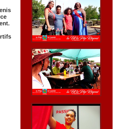
enis
rce
ent.
rtifs