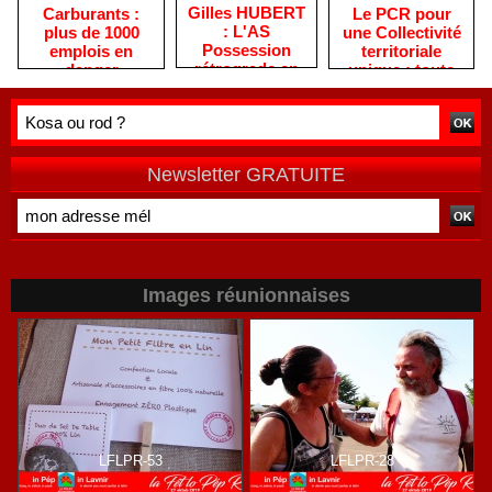
Gilles HUBERT
Le PCR pour
Carburants :
: L'AS
une Collectivité
plus de 1000
Possession
territoriale
emplois en
rétrograde en
unique : toute
danger
deuxième
autre prise de
division
position ne peut
être
qu'individuelle
Newsletter GRATUITE
Images réunionnaises
LFLPR-53
LFLPR-28