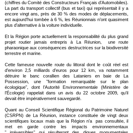
(chiffres du Comité des Constructeurs Français d’Automobiles).
La part du transport collectif (bus et taxi) qui représentait il y a
encore vingt ans, près de 30 % des modes de déplacements,
est aujourd’hui tombée à 6 %, les Réunionnais n’ont quasiment
plus d’alternative à la voiture individuelle.
Et la Région porte actuellement la responsabilité du plus grand
projet routier jamais entrepris à La Réunion, une route
pharaonique aux conséquences destructrices sur la biodiversité
terrestre et marine.
Cette fameuse nouvelle route du littoral dont le coût réel est
d’environ 2,5 milliards d’euros pour 12 km, va notamment
détruire le banc corallien des Lataniers en baie de La
Possession, une "formation remarquable sur le plan
écologique", dont l’Autorité Environnementale (Ministère de
l’Écologie) rappelait dans un avis du 22 octobre 2009, qu’il
devait être impérativement sauvegardé.
Quant au Conseil Scientifique Régional du Patrimoine Naturel
(CSRPN) de La Réunion, instance constituée de vingt deux
scientifiques locaux mais que la Région n’a pas consultée, il
met en garde contre les impacts environnementaux
" irréversibles" qui résulteront des digues monumentales