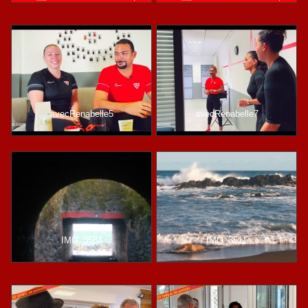
avecRenabelle5
avecRenabelle7
IMG_3584
IMG_3511