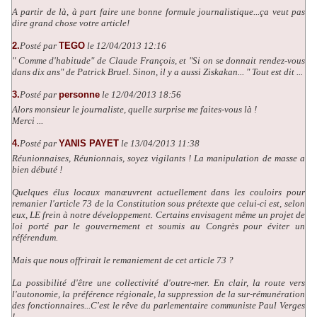
A partir de là, à part faire une bonne formule journalistique...ça veut pas
dire grand chose votre article!
2.
Posté par
TEGO
le 12/04/2013 12:16
" Comme d'habitude" de Claude François, et "Si on se donnait rendez-vous
dans dix ans" de Patrick Bruel. Sinon, il y a aussi Ziskakan... " Tout est dit ...
3.
Posté par
personne
le 12/04/2013 18:56
Alors monsieur le journaliste, quelle surprise me faites-vous là !
Merci ...
4.
Posté par
YANIS PAYET
le 13/04/2013 11:38
Réunionnaises, Réunionnais, soyez vigilants ! La manipulation de masse a
bien débuté !
Quelques élus locaux manœuvrent actuellement dans les couloirs pour
remanier l'article 73 de la Constitution sous prétexte que celui-ci est, selon
eux, LE frein à notre développement. Certains envisagent même un projet de
loi porté par le gouvernement et soumis au Congrès pour éviter un
référendum.
Mais que nous offrirait le remaniement de cet article 73 ?
La possibilité d'être une collectivité d'outre-mer. En clair, la route vers
l'autonomie, la préférence régionale, la suppression de la sur-rémunération
des fonctionnaires...C'est le rêve du parlementaire communiste Paul Verges
!