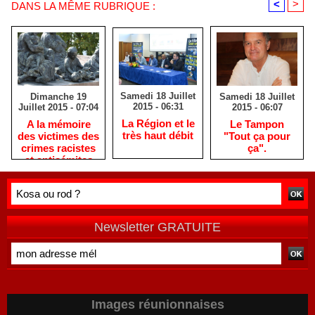
<
>
DANS LA MÊME RUBRIQUE :
Samedi 18 Juillet
Samedi 18 Juillet
Dimanche 19
2015 - 06:31
2015 - 06:07
Juillet 2015 - 07:04
La Région et le
Le Tampon
A la mémoire
très haut débit
"Tout ça pour
des victimes des
ça".
crimes racistes
et antisémites
Newsletter GRATUITE
Images réunionnaises