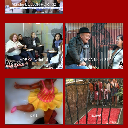
Marche-BELLON-PORT-32
APEKA-Nalini-14
APEKA-Nalini-31
pat1
image-9