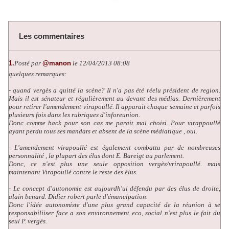
Les commentaires
1.
Posté par
@manon
le 12/04/2013 08:08
quelques remarques:
- quand vergès a quitté la scène? Il n'a pas été réelu président de region.
Mais il est sénateur et régulièrement au devant des médias. Dernièrement
pour retirer l'amendement virapoullé. Il apparait chaque semaine et parfois
plusieurs fois dans les rubriques d'inforeunion.
Donc comme back pour son cas me parait mal choisi. Pour virappoullé
ayant perdu tous ses mandats et absent de la scène médiatique , oui.
- L'amendement virapoullé est également combattu par de nombreuses
personnalité , la plupart des élus dont E. Bareigt au parlement.
Donc, ce n'est plus une seule opposition vergès/vrirapoullé. mais
maintenant Virapoullé contre le reste des élus.
- Le concept d'autonomie est aujourdh'ui défendu par des élus de droite,
alain benard. Didier robert parle d'émancipation.
Donc l'idée autonomiste d'une plus grand capacité de la réunion à se
responsabiliiser face a son environnement eco, social n'est plus le fait du
seul P. vergès.