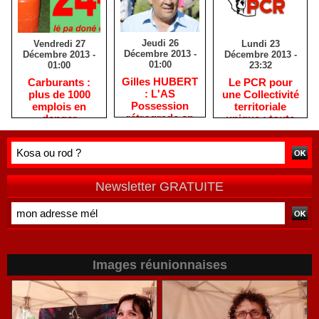
Jeudi 26
Lundi 23
Vendredi 27
Décembre 2013 -
Décembre 2013 -
Décembre 2013 -
01:00
23:32
01:00
Gilles HUBERT
Le PCR pour
Carburants :
: L'AS
une Collectivité
plus de 1000
Possession
territoriale
emplois en
rétrograde en
unique : toute
danger
deuxième
autre prise de
division
position ne peut
être
qu'individuelle
Newsletter GRATUITE
Images réunionnaises