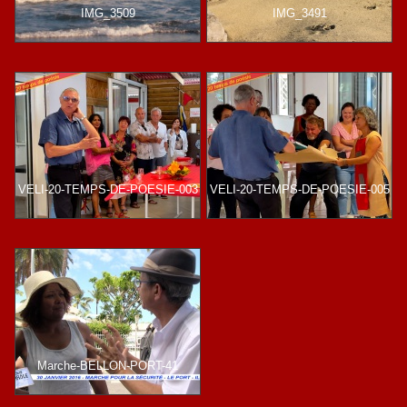
IMG_3509
IMG_3491
VELI-20-TEMPS-DE-POESIE-003
VELI-20-TEMPS-DE-POESIE-005
Marche-BELLON-PORT-41