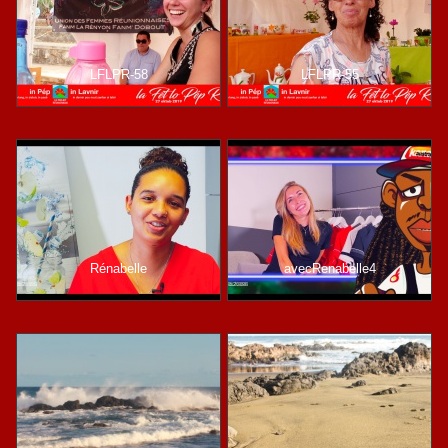
LFLPR-58
LFLPR-55
Rénabelle
avecRenabelle4