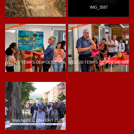
IMG_3593
IMG_3587
VELI-20-TEMPS-DE-POESIE-006
VELI-20-TEMPS-DE-POESIE-003
Marche-BELLON-PORT-21