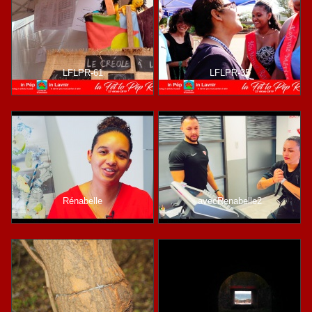
LFLPR-61
LFLPR-35
Rénabelle
avecRenabelle2