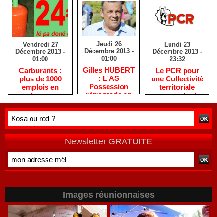
Jeudi 26
Lundi 23
Vendredi 27
Décembre 2013 -
Décembre 2013 -
Décembre 2013 -
01:00
23:32
01:00
Gilles HUBERT
Le PCR pour
Carburants :
: L'AS
une Collectivité
plus de 1000
Possession
territoriale
emplois en
rétrograde en
unique : toute
danger
deuxième
autre prise de
division
position ne peut
être
qu'individuelle
Newsletter GRATUITE
Images réunionnaises