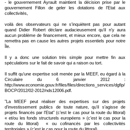
- le gouvernement Ayrault maintient la décision prise par le
gouvernement Fillon de geler les dotations de l’Etat aux
collectivités,
voilà des observateurs qui ne s’inquiètent pas pour autant
quand Didier Robert déclare audacieusement qu’il n’y aura
aucun problème de financement, et mieux encore, que cela ne
remettra pas en cause les autres projets essentiels pour notre
Île.
Il y a donc une solution très simple pour mettre fin aux
spéculations sur le fait de savoir qui a raison ou tort.
Il suffit qu’une expertise soit menée par la MEEF, eu égard à la
Circulaire du 6 janvier 2012 :
http://www.economie.gouv.fr/files/files/directions_services/dgfip/
BOCP/2012/02-2012/nds12006.pdf.
"La MEEF peut réaliser des expertises sur des projets
d’investissement publics de toute nature, qu’il s’agisse de
projets financés par l’Etat" (c’est le cas pour la route du littoral)
« et/ou les fonds structurels européens » (c’est le cas pour la
route du littoral) « ou cofinancés par les collectivités
territoriales » (c’est le cas pour la route du littoral).