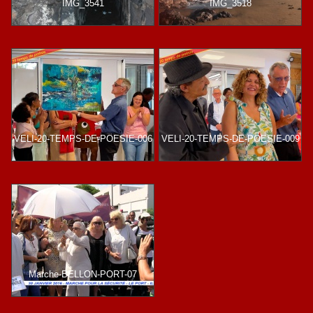
IMG_3541
IMG_3518
VELI-20-TEMPS-DE-POESIE-006
VELI-20-TEMPS-DE-POESIE-009
Marche-BELLON-PORT-07