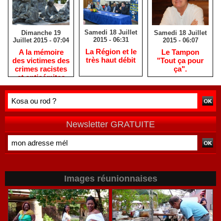
Samedi 18 Juillet
Samedi 18 Juillet
Dimanche 19
2015 - 06:31
2015 - 06:07
Juillet 2015 - 07:04
La Région et le
Le Tampon
A la mémoire
très haut débit
"Tout ça pour
des victimes des
ça".
crimes racistes
et antisémites
Newsletter GRATUITE
Images réunionnaises