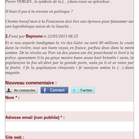
Pierre VERGES , le symbole de la (…) dans toute sa splendeur .
N'était-il pas à la retraite en politique ?
Chemin boeuf mort à la Possession doit être une épreuve pour fantasmer sur
une hypothétique union de la Gauche ...
2.
Posté par
Bayoune
le 22/05/2015 08:25
Et si nou arparle landigman la riv des Galet ou noré 40 millions la coule
dann la rivière, tout son bann voyaz, en france, parfwa deux dans la minm
sominn. De la révolte au Port où des jeunes ont été pourchassé et livré à la
police. aparament li la pa ginye montre bann zeune koté brinzèle i sarze, la
popilasiyon la fou ali déor par la grande porte, wala pa li vé ar rante par
la fenète. I fo la popilasiyon réniyonèz i fé tansiyon aminn lo (…) dann
magazin.
Nouveau commentaire :
Nom * :
Adresse email (non publiée) * :
Site web :