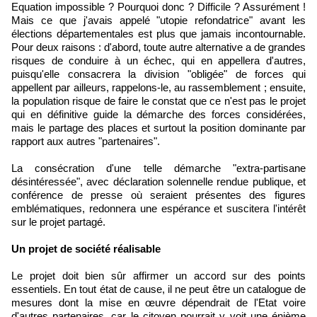
Equation impossible ? Pourquoi donc ? Difficile ? Assurément !
Mais ce que j'avais appelé "utopie refondatrice" avant les
élections départementales est plus que jamais incontournable.
Pour deux raisons : d'abord, toute autre alternative a de grandes
risques de conduire à un échec, qui en appellera d'autres,
puisqu'elle consacrera la division "obligée" de forces qui
appellent par ailleurs, rappelons-le, au rassemblement ; ensuite,
la population risque de faire le constat que ce n'est pas le projet
qui en définitive guide la démarche des forces considérées,
mais le partage des places et surtout la position dominante par
rapport aux autres "partenaires".
La consécration d'une telle démarche "extra-partisane
désintéressée", avec déclaration solennelle rendue publique, et
conférence de presse où seraient présentes des figures
emblématiques, redonnera une espérance et suscitera l'intérêt
sur le projet partagé.
Un projet de société réalisable
Le projet doit bien sûr affirmer un accord sur des points
essentiels. En tout état de cause, il ne peut être un catalogue de
mesures dont la mise en œuvre dépendrait de l'Etat voire
d'autres partenaires, car le citoyen pourrait y voit une énième