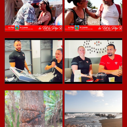
LFLPR-43
LFLPR-28
avecRenabelle2
avecRenabelle5
IMG_3596
IMG_3518