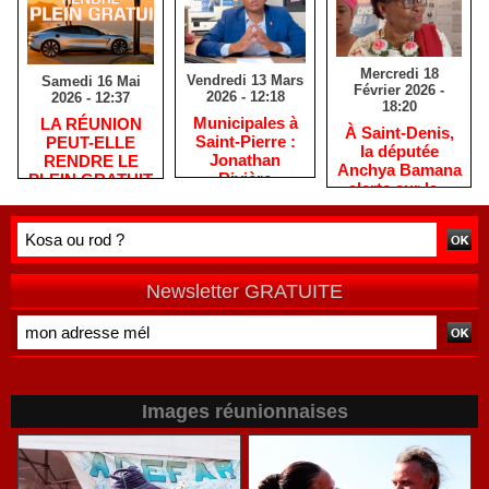
Mercredi 18
Vendredi 13 Mars
Samedi 16 Mai
Février 2026 -
2026 - 12:18
2026 - 12:37
18:20
​Municipales à
​LA RÉUNION
​À Saint-Denis,
Saint-Pierre :
PEUT-ELLE
la députée
Jonathan
RENDRE LE
Anchya Bamana
Rivière
PLEIN GRATUIT
alerte sur la «
remercie les
?
double peine »
habitants après
vécue par
une campagne
Mayotte
de terrain
Newsletter GRATUITE
Images réunionnaises