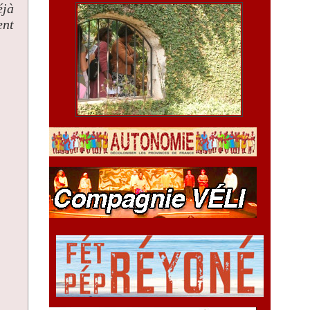
éjà
ent