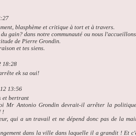
8:27
ment, blasphème et critique à tort et à travers.
t du gain? dans notre communauté ou nous l'accueillons
itude de Pierre Grondin.
aison et tes siens.
2 18:28
rrête ek sa oui!
012 13:56
s et bertrant
uoi Mr Antonio Grondin devrait-il arrêter la politiqu
 !
ur, qui a un travail et ne dépend donc pas de la mai
angement dans la ville dans laquelle il a grandit ! Et c'