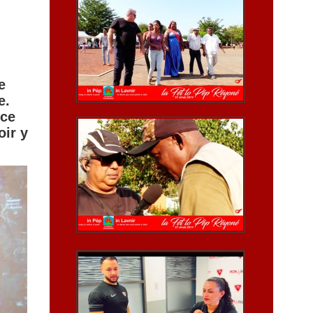
e
e.
 ce
oir y