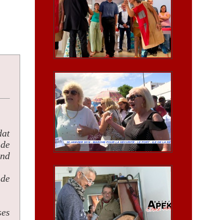
dat
 de
and
 de
ses