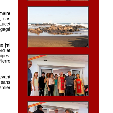
maire
, ses
Lucet
engagé
e j'ai
ord et
ipes.
Pierre
evant
 sans
remier