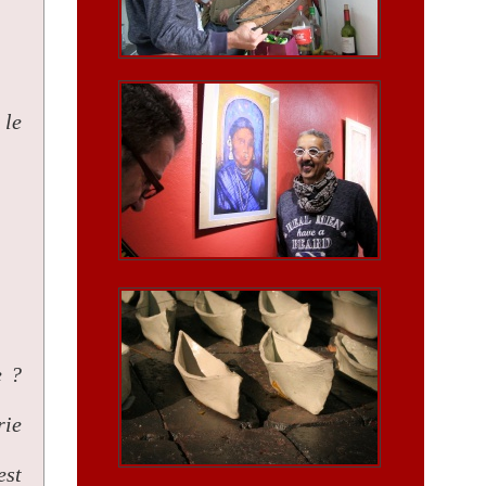
 le
e ?
rie
est