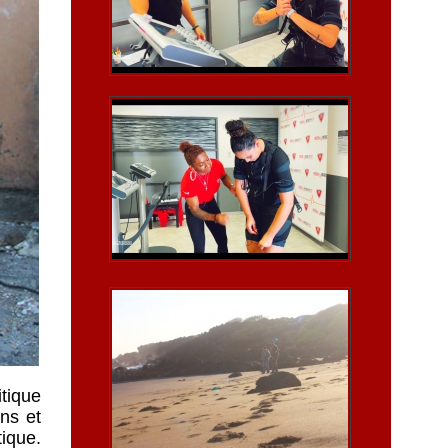
itique
ns et
tique.