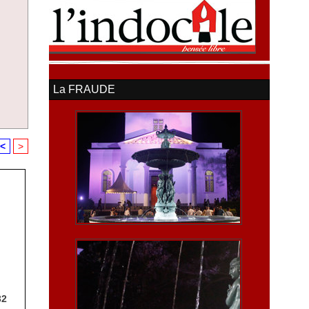
La FRAUDE
<
>
32