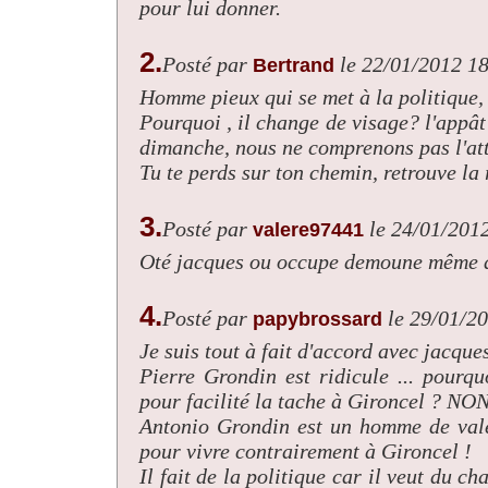
pour lui donner.
2.
Posté par
le 22/01/2012 1
Bertrand
Homme pieux qui se met à la politique, 
Pourquoi , il change de visage? l'appâ
dimanche, nous ne comprenons pas l'att
Tu te perds sur ton chemin, retrouve la r
3.
Posté par
le 24/01/201
valere97441
Oté jacques ou occupe demoune même a
4.
Posté par
le 29/01/2
papybrossard
Je suis tout à fait d'accord avec jacque
Pierre Grondin est ridicule ... pourq
pour facilité la tache à Gironcel ? NON
Antonio Grondin est un homme de vale
pour vivre contrairement à Gironcel !
Il fait de la politique car il veut du ch