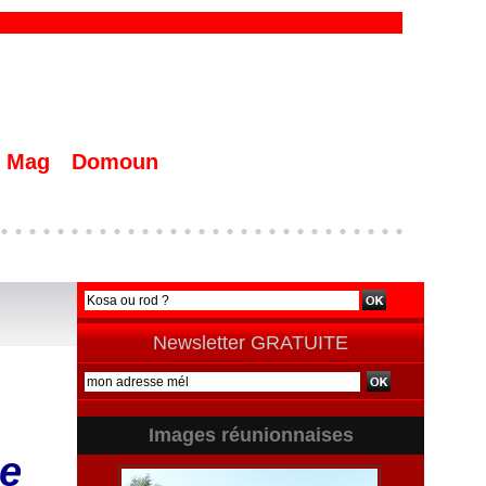
Mag
Domoun
Newsletter GRATUITE
Images réunionnaises
ce