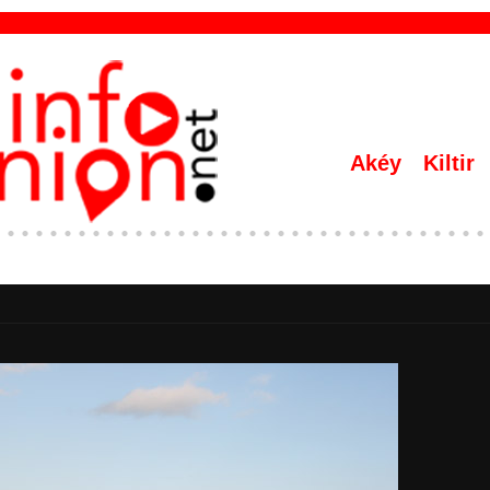
Akéy
Kiltir