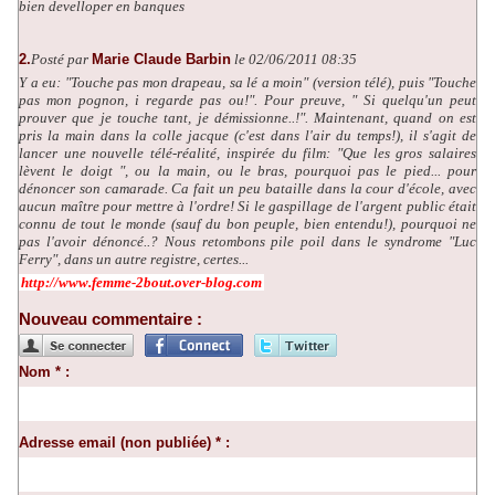
bien develloper en banques
2.
Posté par
Marie Claude Barbin
le 02/06/2011 08:35
Y a eu: "Touche pas mon drapeau, sa lé a moin" (version télé), puis "Touche
pas mon pognon, i regarde pas ou!". Pour preuve, " Si quelqu'un peut
prouver que je touche tant, je démissionne..!". Maintenant, quand on est
pris la main dans la colle jacque (c'est dans l'air du temps!), il s'agit de
lancer une nouvelle télé-réalité, inspirée du film: "Que les gros salaires
lèvent le doigt ", ou la main, ou le bras, pourquoi pas le pied... pour
dénoncer son camarade. Ca fait un peu bataille dans la cour d'école, avec
aucun maître pour mettre à l'ordre! Si le gaspillage de l'argent public était
connu de tout le monde (sauf du bon peuple, bien entendu!), pourquoi ne
pas l'avoir dénoncé..? Nous retombons pile poil dans le syndrome "Luc
Ferry", dans un autre registre, certes...
http://www.femme-2bout.over-blog.com
Nouveau commentaire :
Nom * :
Adresse email (non publiée) * :