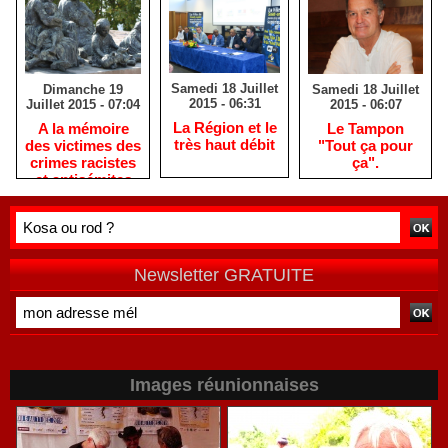
Samedi 18 Juillet
Samedi 18 Juillet
Dimanche 19
2015 - 06:31
2015 - 06:07
Juillet 2015 - 07:04
La Région et le
Le Tampon
A la mémoire
très haut débit
"Tout ça pour
des victimes des
ça".
crimes racistes
et antisémites
Newsletter GRATUITE
Images réunionnaises