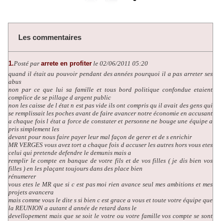
Les commentaires
1.
Posté par
arrete en profiter
le 02/06/2011 05:20
quand il était au pouvoir pendant des années pourquoi il a pas arreter ses
abus
non par ce que lui sa famille et tous bord politique confondue etaient
complice de se pillage d argent public
non les caisse de l état n est pas vide ils ont compris qu il avait des gens qui
se remplissait les poches avant de faire avancer notre économie en accusant
a chaque fois l état a force de constater et personne ne bouge une équipe a
pris simplement les
devant pour nous faire payer leur mal façon de gerer et de s enrichir
MR VERGES vous avez tort a chaque fois d accuser les autres hors vous etes
celui qui pretende defendre le demunis mais a
remplir le compte en banque de votre fils et de vos filles ( je dis bien vos
filles ) en les plaçant toujours dans des place bien
rénumerer
vous etes le MR que si c est pas moi rien avance seul mes ambitions et mes
projets avancera
mais comme vous le dite s si bien c est grace a vous et toute votre équipe que
la REUNION a autant d année de retard dans le
devellopement mais que se soit le votre ou votre famille vos compte se sont