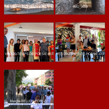
IMG_3511
IMG_3559
VELI-20-TEMPS-DE-POESIE-007
VELI-20-TEMPS-DE-POESIE-014
Marche-BELLON-PORT-22