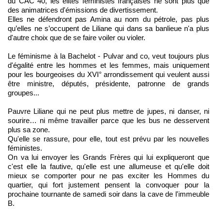
du CAC 40, les élites féministes françaises ne sont plus que
des animatrices d'émissions de divertissement.
Elles ne défendront pas Amina au nom du pétrole, pas plus
qu’elles ne s’occupent de Liliane qui dans sa banlieue n'a plus
d'autre choix que de se faire voiler ou violer.
Le féminisme à la Bachelot - Pulvar and co, veut toujours plus
d'égalité entre les hommes et les femmes, mais uniquement
pour les bourgeoises du XVI° arrondissement qui veulent aussi
être ministre, députés, présidente, patronne de grands
groupes...
Pauvre Liliane qui ne peut plus mettre de jupes, ni danser, ni
sourire… ni même travailler parce que les bus ne desservent
plus sa zone.
Qu'elle se rassure, pour elle, tout est prévu par les nouvelles
féministes.
On va lui envoyer les Grands Frères qui lui expliqueront que
c'est elle la fautive, qu'elle est une allumeuse et qu'elle doit
mieux se comporter pour ne pas exciter les Hommes du
quartier, qui fort justement pensent la convoquer pour la
prochaine tournante de samedi soir dans la cave de l'immeuble
B.