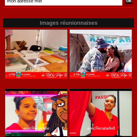
Images réunionnaises
LFLPR-68
LFLPR-43
avecRenabelle
avecRenabelle8