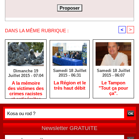
<
>
DANS LA MÊME RUBRIQUE :
Samedi 18 Juillet
Samedi 18 Juillet
Dimanche 19
2015 - 06:31
2015 - 06:07
Juillet 2015 - 07:04
La Région et le
Le Tampon
A la mémoire
très haut débit
"Tout ça pour
des victimes des
ça".
crimes racistes
et antisémites
Newsletter GRATUITE