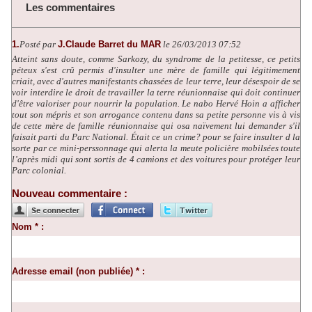
Les commentaires
1.
Posté par
J.Claude Barret du MAR
le 26/03/2013 07:52
Atteint sans doute, comme Sarkozy, du syndrome de la petitesse, ce petits
péteux s'est crû permis d'insulter une mère de famille qui légitimement
criait, avec d'autres manifestants chassées de leur terre, leur désespoir de se
voir interdire le droit de travailler la terre réunionnaise qui doit continuer
d'être valoriser pour nourrir la population. Le nabo Hervé Hoin a afficher
tout son mépris et son arrogance contenu dans sa petite personne vis à vis
de cette mère de famille réunionnaise qui osa naïvement lui demander s'il
faisait parti du Parc National. Était ce un crime? pour se faire insulter d la
sorte par ce mini-perssonnage qui alerta la meute policière mobilsées toute
l’après midi qui sont sortis de 4 camions et des voitures pour protéger leur
Parc colonial.
Nouveau commentaire :
Nom * :
Adresse email (non publiée) * :