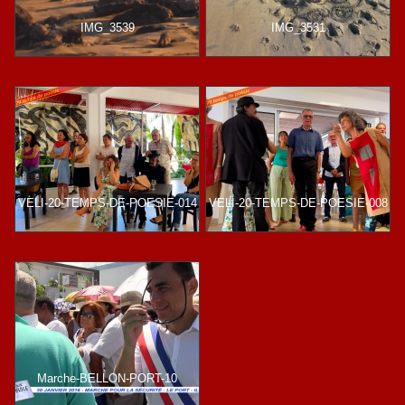
IMG_3539
IMG_3531
VELI-20-TEMPS-DE-POESIE-014
VELI-20-TEMPS-DE-POESIE-008
Marche-BELLON-PORT-10