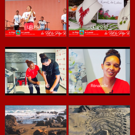
LFLPR-09
LFLPR-62
avecRenabelle6
Rénabelle