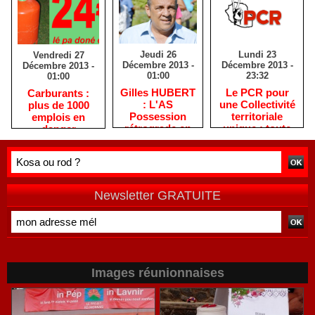
Jeudi 26
Lundi 23
Vendredi 27
Décembre 2013 -
Décembre 2013 -
Décembre 2013 -
01:00
23:32
01:00
Gilles HUBERT
Le PCR pour
Carburants :
: L'AS
une Collectivité
plus de 1000
Possession
territoriale
emplois en
rétrograde en
unique : toute
danger
deuxième
autre prise de
division
position ne peut
être
qu'individuelle
Newsletter GRATUITE
Images réunionnaises