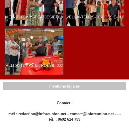
VELI-20-TEMPS-DE-POESIE-010
VELI-20-TEMPS-DE-POESIE-011
VELI-20-TEMPS-DE-POESIE-002
mentions légales
Contact :
mél : redaction@inforeunion.net - contact@inforeunion.net - - -
tél. : 0692 614 799