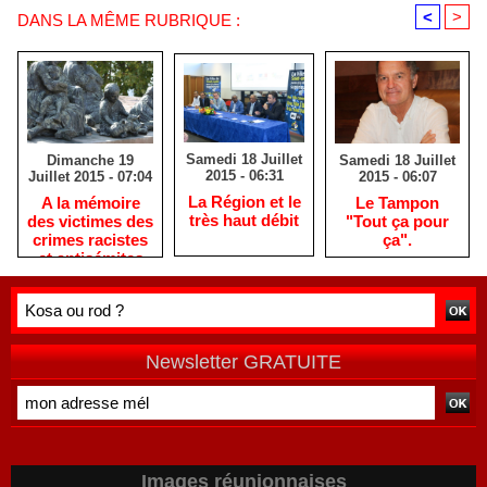
<
>
DANS LA MÊME RUBRIQUE :
Samedi 18 Juillet
Samedi 18 Juillet
Dimanche 19
2015 - 06:31
2015 - 06:07
Juillet 2015 - 07:04
La Région et le
Le Tampon
A la mémoire
très haut débit
"Tout ça pour
des victimes des
ça".
crimes racistes
et antisémites
Newsletter GRATUITE
Images réunionnaises