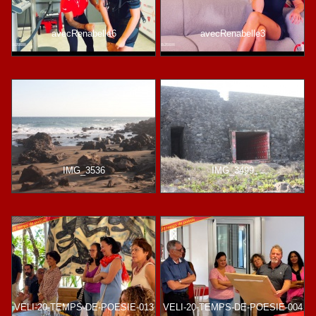
avecRenabelle6
avecRenabelle3
IMG_3536
IMG_3499
VELI-20-TEMPS-DE-POESIE-013
VELI-20-TEMPS-DE-POESIE-004