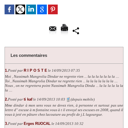
Les commentaires
1.
Posté par
R I P O S T E
le 14/09/2013 07:35
Moi , Nassimah Mangrolia Dindar ne regrette rien ... la la la la la la la ....
Toi , Nassimah Mangrolia Dindar ne regrette rien ... la la la la la la la ....
Nous , on ne regrettera point Nassimah Mangrolia Dinda ... la la la la la la
la ....
2.
Posté par
ti kaf
le 14/09/2013 10:03
(depuis mobile)
Mme dindar à mon sens vous ne devez rien, à personne et surtout pas une
lettre d'' excuse à m fontaine.vous à t il envoyé ses excuses en 2008, quand il
vous à jeté en pâture chez lacouture au profit de j.L lagourgue.
3.
Posté par
Erges RUOCAL
le 14/09/2013 10:32