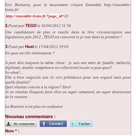
Eric Beeharry, pour le mouvement citoyen Ensemble http://ensemble-
lesite.fr/
http://ensemble-lesite.fr/?page_id=23
2.
Posté par
TEGO
le 16/04/2012 11:50
Une candidature de plus et inutile dans la 1ère circonscription aux
législatives juin 2012 , TEGO est concerné et je vote dans la première !
3.
Posté par
Huet
le 17/04/2012 19:03
En quoi est elle intéressante ?
A part dire toujours la même chose : je suis une mère de famille, médecin,
diplômée, double compétence en collectivité locale et puis quoi?
So what!....
Elle a bien négociée une 2e vice présidence pour son orgueil mais pour
quelle finalité?
Quel résultat concret à la région? Zéro!
Si un résultat éloquent faire élire un super cumulard, un super destructeur
de la reunion :
La Reunion n'est plus en confiance
Nouveau commentaire :
Nom * :