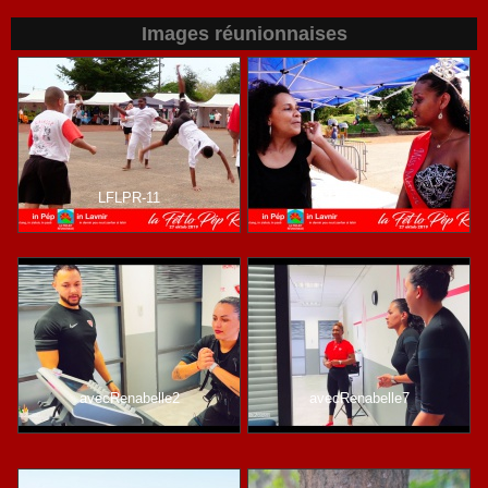
Images réunionnaises
LFLPR-11
LFLPR-36
avecRenabelle2
avecRenabelle7