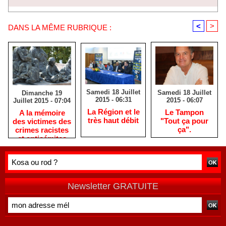
<
>
DANS LA MÊME RUBRIQUE :
Samedi 18 Juillet
Samedi 18 Juillet
Dimanche 19
2015 - 06:31
2015 - 06:07
Juillet 2015 - 07:04
La Région et le
Le Tampon
A la mémoire
très haut débit
"Tout ça pour
des victimes des
ça".
crimes racistes
et antisémites
Newsletter GRATUITE