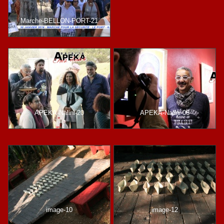
Marche-BELLON-PORT-21
APEKA-Nalini-20
APEKA-Nalini-06
image-10
image-12