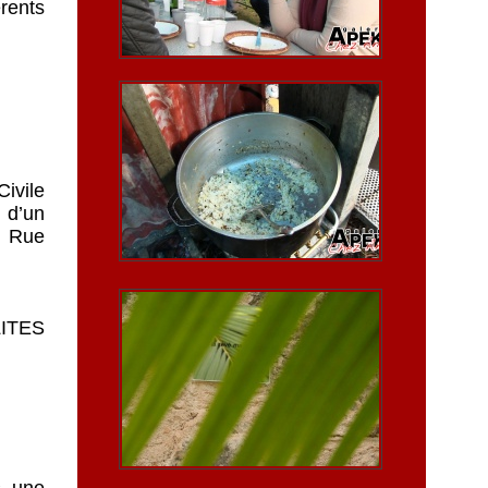
rents
ivile
 d’un
, Rue
ITES