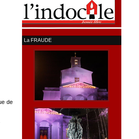
La FRAUDE
que de
S