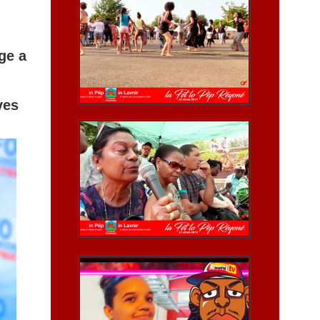
ge a
ves