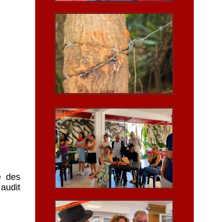
e des
audit