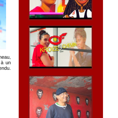
neau,
 à un
rendu.