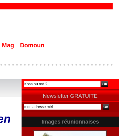
Mag
Domoun
Newsletter GRATUITE
en
Images réunionnaises