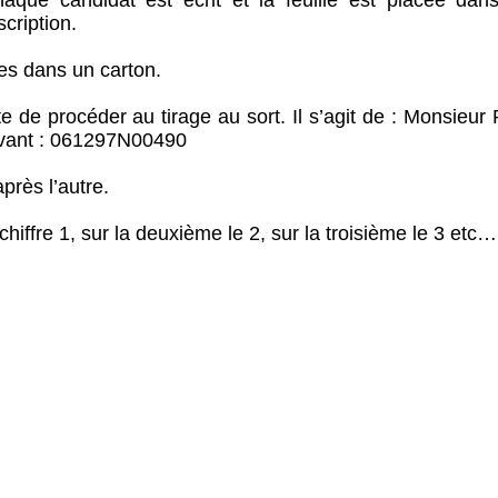
aque candidat est écrit et la feuille est placée dan
cription.
es dans un carton.
e de procéder au tirage au sort. Il s’agit de : Monsieur
uivant : 061297N00490
près l’autre.
chiffre 1, sur la deuxième le 2, sur la troisième le 3 etc…