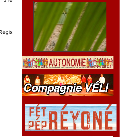
s une
 Régis