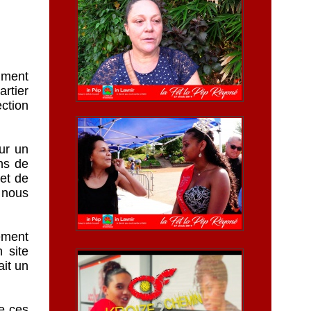
mment
rtier
ction
ur un
ns de
 et de
 nous
tement
 site
ait un
e ces