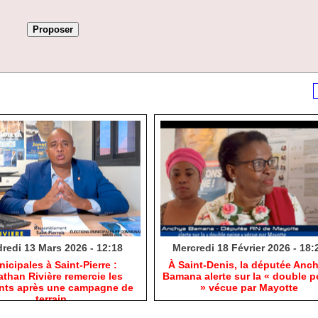
redi 13 Mars 2026 - 12:18
Mercredi 18 Février 2026 - 18:
nicipales à Saint-Pierre :
​À Saint-Denis, la députée Anc
than Rivière remercie les
Bamana alerte sur la « double p
ants après une campagne de
» vécue par Mayotte
terrain