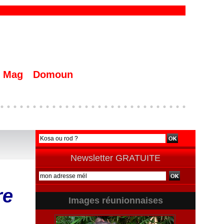
Mag
Domoun
Newsletter GRATUITE
re
Images réunionnaises