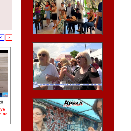
<
>
20
hya
eine