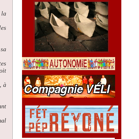
 la
les
 sa
tes
oit
, à
ant
mal