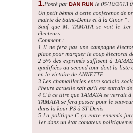
1.
Posté par
le 05/10/2013 
DAN RUN
Un petit bémol à cette conférence de pre
mairie de Saint-Denis et à la Cinor " .
Sauf que M. TAMAYA se voit le 1er 
électeurs .
Comment :
1 Il ne fera pas une campagne élector
place pour marquer le coup électoral d
2 5% des exprimés suffisent à TAMAYA
qualifiées au second tour dont la list
en la victoire de ANNETTE .
3 Les chamailleries entre socialo-soci
l'heure actuelle sait qu'il est entrain d
4 C à ce titre que TAMAYA se verrait 
TAMAYA se fera passer pour le sauveur
dans la kour PS à ST Denis
5 La politique C ça entre ennemis jur
1er dans un état comateux politiquemen