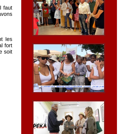
l faut
 avons
t les
l fort
 soit