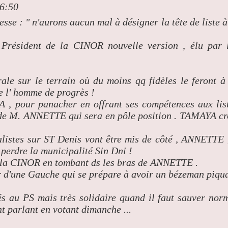
06:50
sse : " n'aurons aucun mal à désigner la tête de liste à
Président de la CINOR nouvelle version , élu par 
ale sur le terrain où du moins qq fidèles le feront à
e l' homme de progrès !
 , pour panacher en offrant ses compétences aux lis
e de M. ANNETTE qui sera en pôle position . TAMAYA cr
alistes sur ST Denis vont être mis de côté , ANNETTE 
e perdre la municipalité Sin Dni !
à la CINOR en tombant ds les bras de ANNETTE .
 d'une Gauche qui se prépare à avoir un bézeman piqu
és au PS mais très solidaire quand il faut sauver nor
t parlant en votant dimanche ...