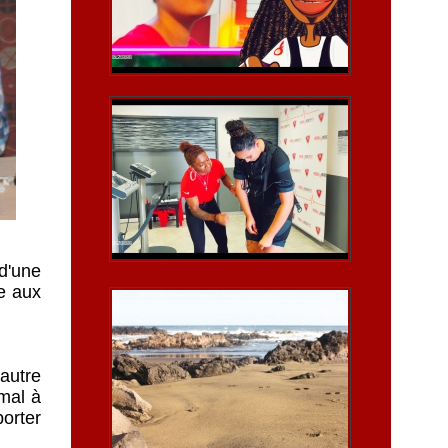
 d'une
e aux
'autre
 mal à
porter