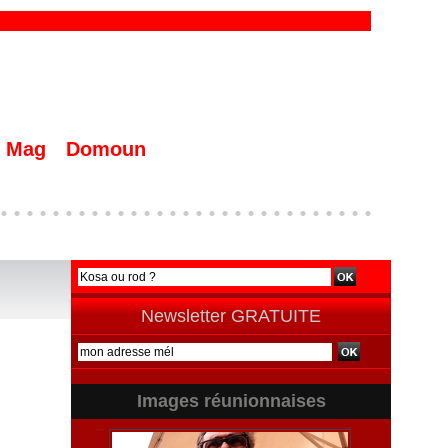
Mag
Domoun
Newsletter GRATUITE
Images réunionnaises