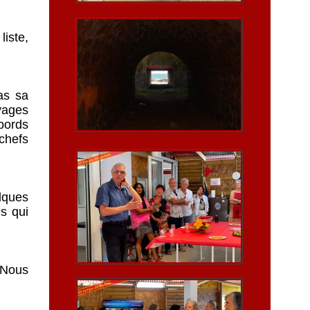
liste,
pas sa
ivages
bords
chefs
elques
s qui
 Nous