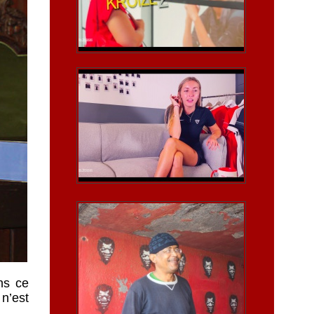
ns ce
 n’est