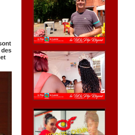
sont
 des
et