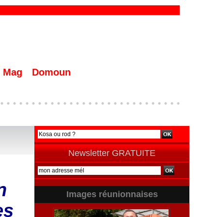
Mag
Domoun
Newsletter GRATUITE
n
Images réunionnaises
es