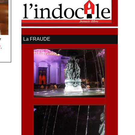
La FRAUDE
7
.