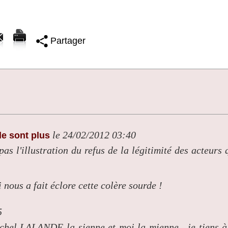
Partager
le 24/02/2012 03:40
le sont plus
as l'illustration du refus de la légitimité des acteurs 
ous a fait éclore cette colère sourde !
5
ichel LALANDE la sienne et moi la mienne , je tiens à