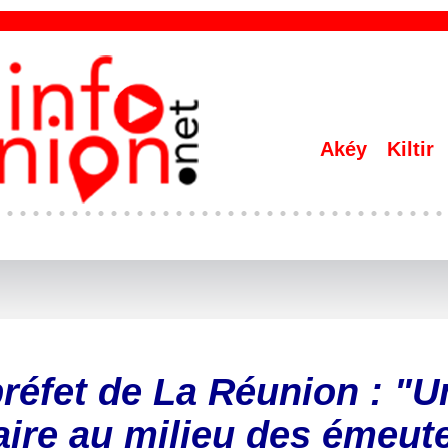
Akéy
Kiltir
préfet de La Réunion : "U
faire au milieu des émeut