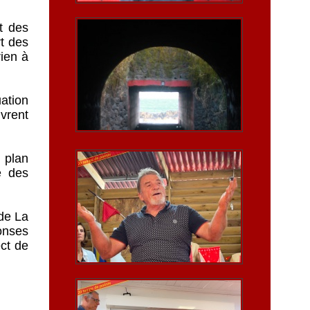
t des
rt des
rien à
ation
vrent
 plan
é des
 de La
onses
ct de