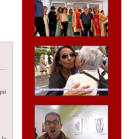
qui
 le