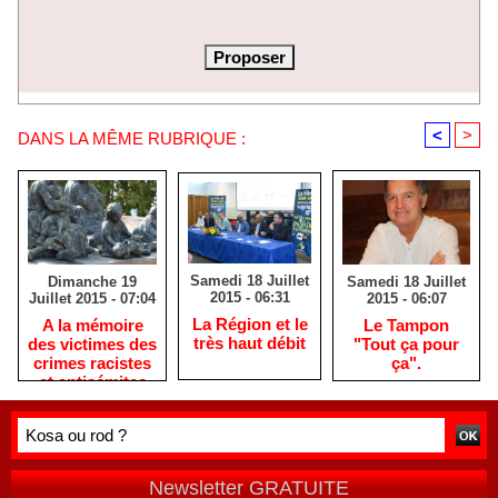
<
>
DANS LA MÊME RUBRIQUE :
Samedi 18 Juillet
Samedi 18 Juillet
Dimanche 19
2015 - 06:31
2015 - 06:07
Juillet 2015 - 07:04
La Région et le
Le Tampon
A la mémoire
très haut débit
"Tout ça pour
des victimes des
ça".
crimes racistes
et antisémites
Newsletter GRATUITE