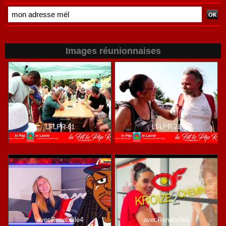
Images réunionnaises
LFLPR-81
LFLPR-28
avecRenabelle4
avecRenabelle1